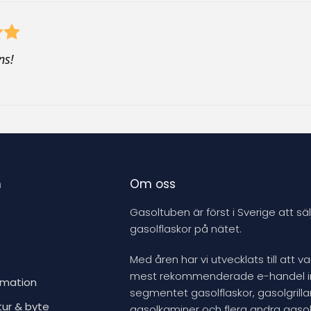
r
o
d
ns!
u
c
t
n
Om oss
Gasoltuben är först i Sverige att säl
gasolflaskor på nätet.
Med åren har vi utvecklats till att v
mest rekommenderade e-handel 
rmation
segmentet gasolflaskor, gasolgrillar
tur & byte
gasolkaminer och flera andra gasol