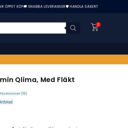
AR ÖPPET KÖP
🚚 SNABBA LEVERANSER
🛡️ HANDLA SÄKERT
0
min Qlima, Med Fläkt
Recensioner (
18
)
nittbetyg:
ktblad