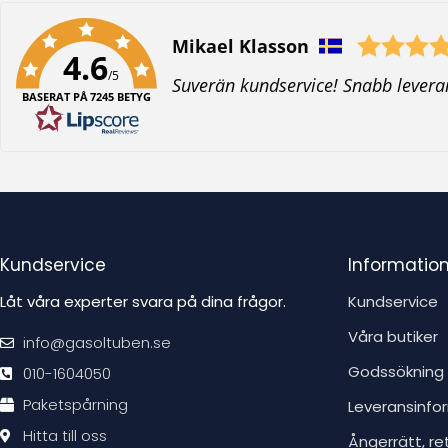
Författare:
Mikael Klasson
4.6
/5
T
Suverän kundservice! Snabb levera
BASERAT PÅ 7245 BETYG
e
x
t
:
Kundservice
Informatio
Låt våra experter svara på dina frågor.
Kundservice
Våra butiker
info@gasoltuben.se
Godssökning
010-1604050
Paketspårning
Leveransinfo
Hitta till oss
Ångerrätt, re