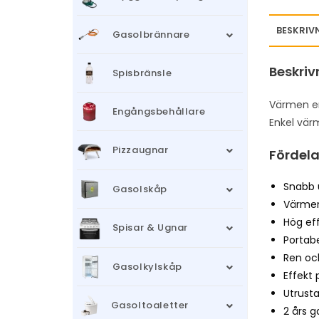
BESKRIV
Gasolbrännare
Beskriv
Spisbränsle
Värmen em
Engångsbehållare
Enkel vär
Pizzaugnar
Fördela
Snabb 
Gasolskåp
Värmer 
Hög eff
Spisar & Ugnar
Portabe
Ren och
Gasolkylskåp
Effekt 
Utrust
Gasoltoaletter
2 års g