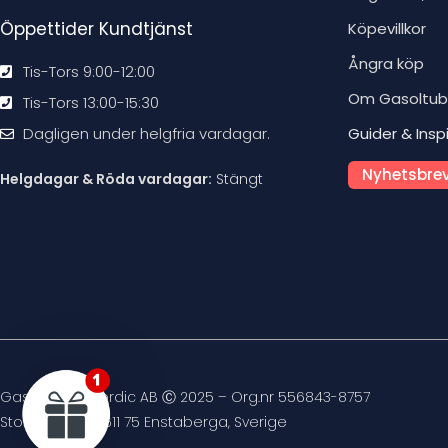
Öppettider Kundtjänst
Köpevillkor
Ångra köp
Tis-Tors 9:00-12:00
Om Gasoltu
Tis-Tors 13:00-15:30
Dagligen under helgfria vardagar.
Guider & Insp
Nyhetsbrev
Helgdagar & Röda vardagar:
Stängt
Gasoltuben Nordic AB Ⓒ 2025 – Org.nr 556843-8757
Stockvägen 4, 611 75 Enstaberga, Sverige