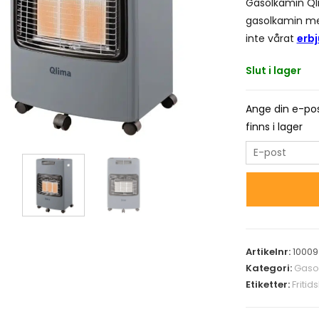
Gasolkamin Qli
gasolkamin med 
inte vårat
erb
Slut i lager
Ange din e-pos
finns i lager
E
n
t
e
r
y
Artikelnr:
1000
o
Kategori:
Gaso
u
Etiketter:
Fritid
r
e