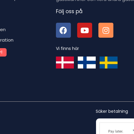
Följ oss på
ben
iration
Vi finns här
!
Säker betalning