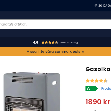
💛 30 DAG
4.6
Baserat på 7245 betyg
Missa inte våra sommardeals ☀️
Gasolka
S
Produ
1890
kr