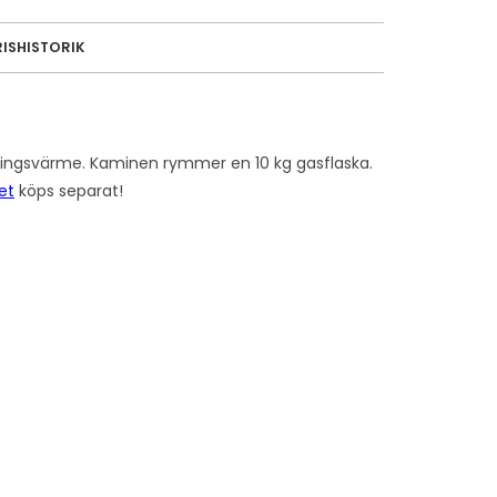
RISHISTORIK
ningsvärme. Kaminen rymmer en 10 kg gasflaska.
et
köps separat!