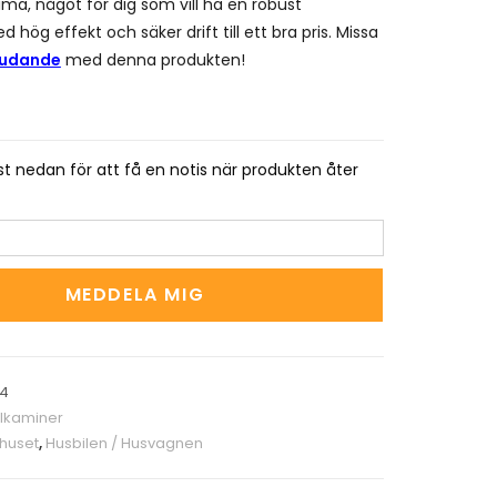
ma, något för dig som vill ha en robust
hög effekt och säker drift till ett bra pris. Missa
judande
med denna produkten!
t nedan för att få en notis när produkten åter
MEDDELA MIG
94
lkaminer
shuset
,
Husbilen / Husvagnen