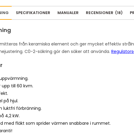
m
a
NING
SPECIFIKATIONER
MANUALER
RECENSIONER
(
18
)
P
i
l
ning
a
d
itteras från keramiska element och ger mycket effektiv strål
d
mejustering. C0-2-säkring gör den säker att använda.
Regulators
r
e
r
s
s
uppvärmning.
t
upp till 60 kvm.
o
ekt.
j
l på hjul.
o
 luktfri förbränning.
i
på 4,2 kW.
n
ad med fläkt som sprider värmen snabbare i rummet.
t
aranti!