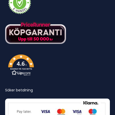
4.6
/5
BASERAT PÅ 7243 BETYG
Säker betalning