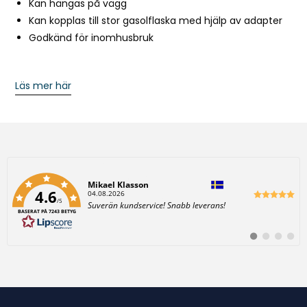
Kan hängas på vägg
h
Kan kopplas till stor gasolflaska med hjälp av adapter
i
Godkänd för inomhusbruk
s
p
r
Läs mer här
o
d
u
c
t
Författare:
Mikael Klasson
4.6
D
04.08.2026
/5
a
T
Suverän kundservice! Snabb leverans!
t
BASERAT PÅ 7243 BETYG
e
u
x
m
t
:
B
B
B
B
:
y
y
y
y
t
t
t
t
t
t
t
t
i
i
i
i
l
l
l
l
l
l
l
l
#
#
#
#
r
r
r
r