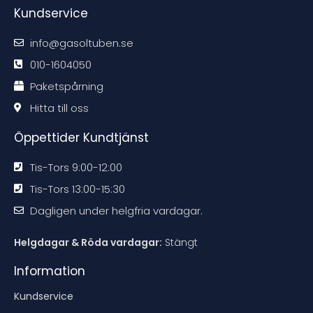
e
e
e
e
Kundservice
k
k
k
k
o
o
o
o
m
m
m
m
m
m
m
m
info@gasoltuben.se
e
e
e
e
n
n
n
n
d
d
d
d
010-1604050
a
a
a
a
t
t
t
t
Paketspårning
i
i
i
i
o
o
o
o
n
n
n
n
Hitta till oss
e
e
e
e
n
n
n
n
Öppettider Kundtjänst
Tis-Tors 9:00-12:00
Tis-Tors 13:00-15:30
Dagligen under helgfria vardagar.
Helgdagar & Röda vardagar:
Stängt
Information
Kundservice