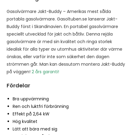
o
i
Gasolvärmare Jakt-Buddy – Amerikas mest sålda
n
portabla gasolvärmare. Gasoltuben.se lanserar Jakt-
t
Buddy först i Skandinavien. En portabel gasolvärmare
h
speciellt utvecklad för jakt och båtliv. Denna rejäla
e
gasolvärmare är med sin kvalitet och ringa storlek
w
idealisk för alla typer av utomhus aktiviteter där värme
a
önskas, eller varför inte som säkerhet den dagen
i
strömmen går. Man kan dessutom montera Jakt-Buddy
t
på väggen!
2 års garanti!
l
Fördelar
i
s
Bra uppvärmning
t
Ren och luktfri förbränning
f
Effekt på 2,64 kW
o
Hög kvalitet
r
Lätt att bära med sig
t