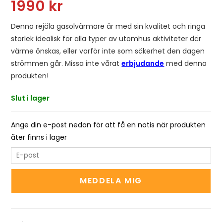
1990
kr
Denna rejäla gasolvärmare är med sin kvalitet och ringa
storlek idealisk för alla typer av utomhus aktiviteter där
värme önskas, eller varför inte som säkerhet den dagen
strömmen går. Missa inte vårat
erbjudande
med denna
produkten!
Slut i lager
Ange din e-post nedan för att få en notis när produkten
åter finns i lager
E
n
t
MEDDELA MIG
e
r
y