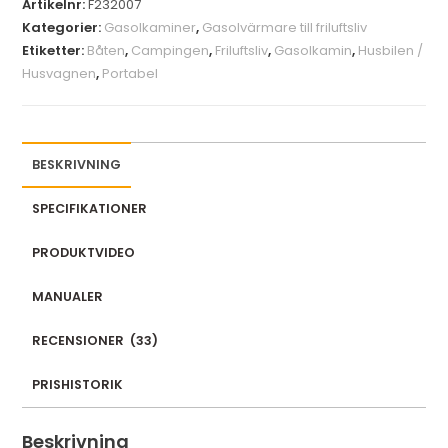
Artikelnr:
F232007
o
Kategorier:
Gasolkaminer
,
Gasolvärmare till friluftsliv
u
Etiketter:
Båten
,
Campingen
,
Friluftsliv
,
Gasolkamin
,
Husbilen /
r
Husvagnen
,
Portabel
e
m
a
i
BESKRIVNING
l
a
SPECIFIKATIONER
d
PRODUKTVIDEO
d
r
MANUALER
e
s
RECENSIONER
(
33
)
s
t
PRISHISTORIK
o
j
Beskrivning