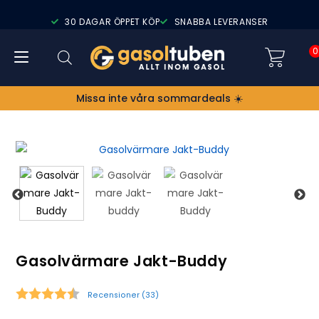
30 DAGAR ÖPPET KÖP
SNABBA LEVERANSER
0
Missa inte våra sommardeals ☀️
Gasolvärmare Jakt-Buddy
Recensioner (
33
)
Snittbetyg: