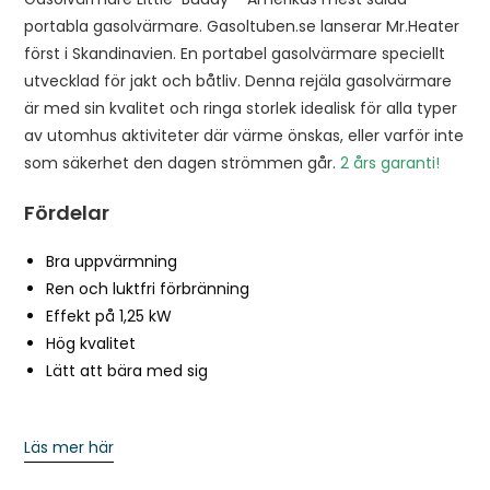
n
portabla gasolvärmare. Gasoltuben.se lanserar Mr.Heater
t
först i Skandinavien. En portabel gasolvärmare speciellt
h
utvecklad för jakt och båtliv. Denna rejäla gasolvärmare
e
är med sin kvalitet och ringa storlek idealisk för alla typer
w
av utomhus aktiviteter där värme önskas, eller varför inte
a
som säkerhet den dagen strömmen går.
2 års garanti!
i
Fördelar
t
l
Bra uppvärmning
i
Ren och luktfri förbränning
s
Effekt på 1,25 kW
t
Hög kvalitet
f
Lätt att bära med sig
o
r
t
Läs mer här
h
i