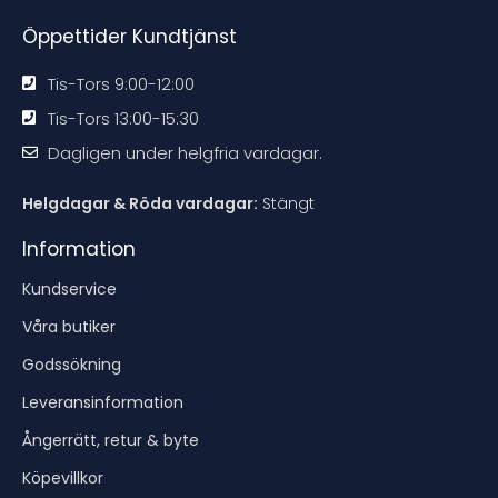
n
n
n
n
Öppettider Kundtjänst
Tis-Tors 9:00-12:00
Tis-Tors 13:00-15:30
Dagligen under helgfria vardagar.
Helgdagar & Röda vardagar:
Stängt
Information
Kundservice
Våra butiker
Godssökning
Leveransinformation
Ångerrätt, retur & byte
Köpevillkor