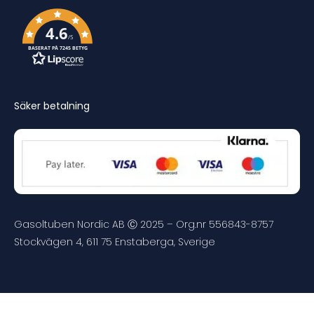
4.6
/5
BASERAT PÅ 7245 BETYG
Säker betalning
Gasoltuben Nordic AB Ⓒ 2025 – Org.nr 556843-8757
Stockvägen 4, 611 75 Enstaberga, Sverige