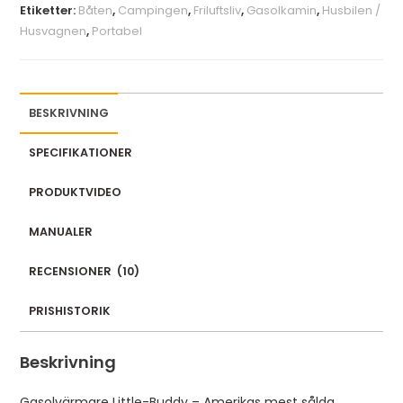
Etiketter:
Båten
,
Campingen
,
Friluftsliv
,
Gasolkamin
,
Husbilen /
r
Husvagnen
,
Portabel
e
m
a
i
BESKRIVNING
l
a
SPECIFIKATIONER
d
PRODUKTVIDEO
d
r
MANUALER
e
s
RECENSIONER
(
10
)
s
t
PRISHISTORIK
o
j
Beskrivning
o
i
Gasolvärmare Little-Buddy – Amerikas mest sålda