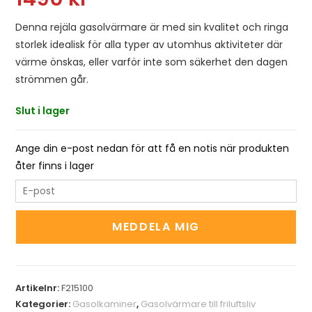
Denna rejäla gasolvärmare är med sin kvalitet och ringa
storlek idealisk för alla typer av utomhus aktiviteter där
värme önskas, eller varför inte som säkerhet den dagen
strömmen går.
Slut i lager
Ange din e-post nedan för att få en notis när produkten
åter finns i lager
E
n
t
MEDDELA MIG
e
r
y
Artikelnr:
F215100
o
Kategorier:
Gasolkaminer
,
Gasolvärmare till friluftsliv
u