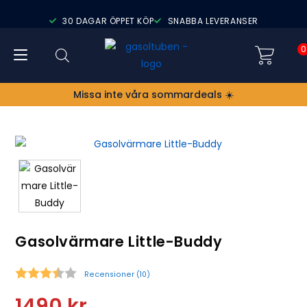
30 DAGAR ÖPPET KÖP
SNABBA LEVERANSER
0
Missa inte våra sommardeals ☀️
Gasolvärmare Little-Buddy
Recensioner (
10
)
Snittbetyg:
1490
kr