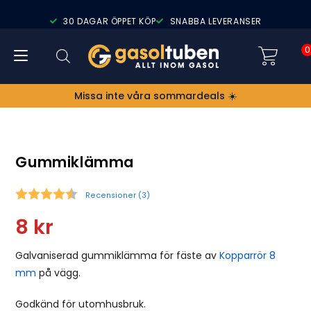
30 DAGAR ÖPPET KÖP
SNABBA LEVERANSER
0
Missa inte våra sommardeals ☀️
Gummiklämma
Recensioner (
3
)
Snittbetyg:
8
kr
Galvaniserad gummiklämma för fäste av
Kopparrör 8
mm
på vägg.
Godkänd för utomhusbruk.