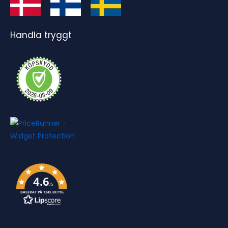
Handla tryggt
4.6
/5
BASERAT PÅ 7245 BETYG