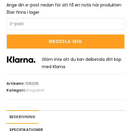
Ange din e-post nedan för att få en notis när produkten
åter finns i lager
E
n
t
MEDDELA MIG
e
r
y
Glöm inte att du kan delbetala ditt köp
o
med Klarna
u
r
Artikelnr:
5161215
e
Kategori:
Krispaket
m
a
i
l
BESKRIVNING
a
SPECIFIKATIONER
d