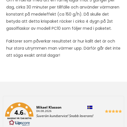
dag, cirka 30 minuter per tillfälle och använder värmaren
konstant på medeleffekt (ca 150 g/h). Då skulle det
betyda att detta krispaket räcker i cirka 4 dygn på 2st
gasolflaskor av modell PC10 som följer med i paketet.
Faktorer som påverkar resultatet är hur kallt det är och
hur stora utrymmen man värmer upp. Därför går det inte
att säga exakt antal dagar!
Författare:
Mikael Klasson
4.6
D
04.08.2026
/5
a
T
Suverän kundservice! Snabb leverans!
t
BASERAT PÅ 7245 BETYG
e
u
x
m