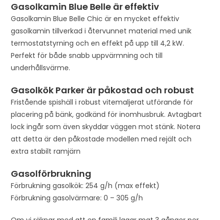
t
Gasolkamin Blue Belle är effektiv
Gasolkamin Blue Belle Chic är en mycket effektiv
gasolkamin tillverkad i återvunnet material med unik
termostatstyrning och en effekt på upp till 4,2 kW.
Perfekt för både snabb uppvärmning och till
underhållsvärme.
Gasolkök Parker är påkostad och robust
Fristående spishäll i robust vitemaljerat utförande för
placering på bänk, godkänd för inomhusbruk. Avtagbart
lock ingår som även skyddar väggen mot stänk. Notera
att detta är den påkostade modellen med rejält och
extra stabilt ramjärn
Gasolförbrukning
Förbrukning gasolkök: 254 g/h (max effekt)
Förbrukning gasolvärmare: 0 – 305 g/h
Om vi räknar med att en familj lagar mat 3 gånger per