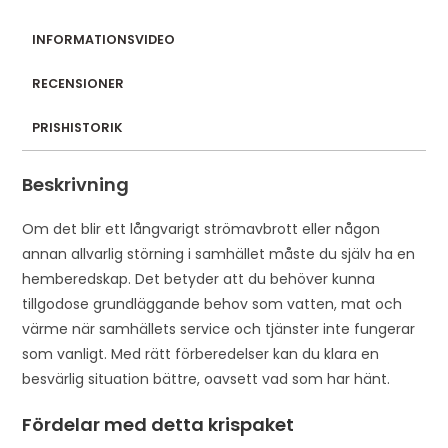
d
INFORMATIONSVIDEO
r
e
RECENSIONER
s
s
PRISHISTORIK
t
o
Beskrivning
j
o
Om det blir ett långvarigt strömavbrott eller någon
i
annan allvarlig störning i samhället måste du själv ha en
n
hemberedskap. Det betyder att du behöver kunna
t
tillgodose grundläggande behov som vatten, mat och
h
värme när samhällets service och tjänster inte fungerar
e
som vanligt. Med rätt förberedelser kan du klara en
w
besvärlig situation bättre, oavsett vad som har hänt.
a
Fördelar med detta krispaket
i