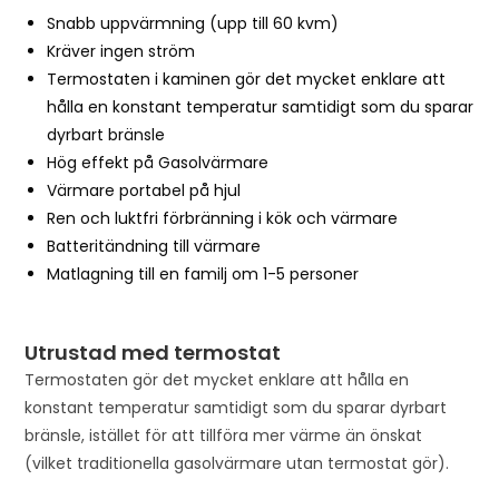
t
Snabb uppvärmning (upp till 60 kvm)
l
Kräver ingen ström
i
Termostaten i kaminen gör det mycket enklare att
s
hålla en konstant temperatur samtidigt som du sparar
t
dyrbart bränsle
f
Hög effekt på Gasolvärmare
o
Värmare portabel på hjul
r
Ren och luktfri förbränning i kök och värmare
t
Batteritändning till värmare
h
Matlagning till en familj om 1-5 personer
i
s
p
Utrustad med termostat
r
Termostaten gör det mycket enklare att hålla en
o
konstant temperatur samtidigt som du sparar dyrbart
d
bränsle, istället för att tillföra mer värme än önskat
u
(vilket traditionella gasolvärmare utan termostat gör).
c