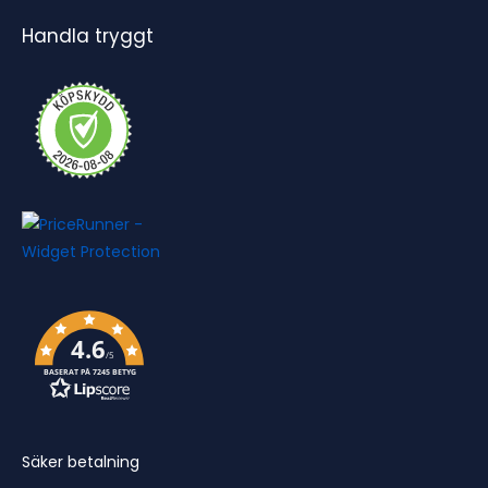
Handla tryggt
4.6
/5
BASERAT PÅ 7245 BETYG
Säker betalning