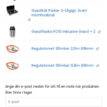
Gasolkök Parker 2-Lågigt, Svart
Inomhusbruk
Gasolflaska PC10 Inklusive Gasol
× 2
Regulatorset 30mbar 2,0m Ø8mm
Regulatorset 30mbar 0,8m Ø8mm
Ange din e-post nedan för att få en notis när produkten
åter finns i lager
E
n