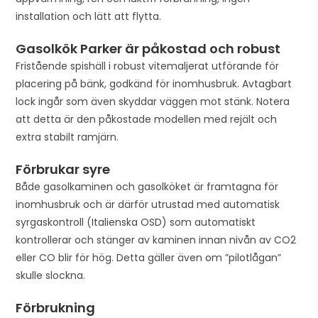
installation och lätt att flytta.
f
o
Gasolkök Parker är påkostad och robust
r
Fristående spishäll i robust vitemaljerat utförande för
t
placering på bänk, godkänd för inomhusbruk. Avtagbart
h
lock ingår som även skyddar väggen mot stänk. Notera
i
att detta är den påkostade modellen med rejält och
s
extra stabilt ramjärn.
p
r
Förbrukar syre
o
Både gasolkaminen och gasolköket är framtagna för
d
inomhusbruk och är därför utrustad med automatisk
u
syrgaskontroll (Italienska OSD) som automatiskt
c
kontrollerar och stänger av kaminen innan nivån av CO2
t
eller CO blir för hög. Detta gäller även om ”pilotlågan”
skulle slockna.
Förbrukning