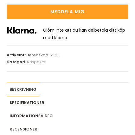
t
MEDDELA MIG
e
r
y
Glöm inte att du kan delbetala ditt köp
o
med Klarna
u
r
Artikelnr:
Beredskap-2-2-1
e
Kategori:
Krispaket
m
a
i
l
BESKRIVNING
a
SPECIFIKATIONER
d
d
INFORMATIONSVIDEO
r
e
RECENSIONER
s