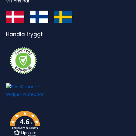
Vi finns här
Handla tryggt
4.6
/5
BASERAT PÅ 7245 BETYG