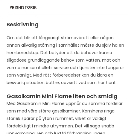
s
PRISHISTORIK
t
o
Beskrivning
j
o
Om det blir ett långvarigt strömavbrott eller någon
i
annan allvarlig störning i samhället måste du själv ha en
n
hemberedskap. Det betyder att du behöver kunna
t
tillgodose grundläggande behov som vatten, mat och
h
värme när samhällets service och tjänster inte fungerar
e
som vanligt. Med rätt förberedelser kan du klara en
w
besvärlig situation bättre, oavsett vad som har hänt.
a
Gasolkamin Mini Flame liten och smidig
i
Med Gasolkamin Mini Flame uppnår du samma fördelar
t
som med våra större gasolkaminer. Kaminens ringa
l
storlek sparar på ytan i rummet, vilket är väldigt
i
fördelaktigt i mindre utrymmen. Det vill säga snabb
s
uppvärmning, ren och luktfri förbränning, ingen
t