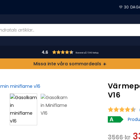
💛 30 DAG
4.6
Baserat på 7243 betyg
Missa inte våra sommardeals ☀️
Värmepa
V16
S
Produ
3
3566
kr