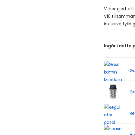
Vi har gjort et
V16 tillsamman
inklusive fylld 
Ingår i detta 
Ga
Ga
Re
Ho