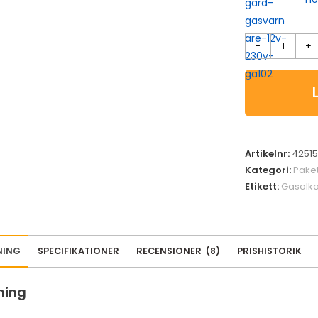
-
+
Artikelnr:
42515
Kategori:
Pake
Etikett:
Gasolk
NING
SPECIFIKATIONER
RECENSIONER
(
8
)
PRISHISTORIK
ning