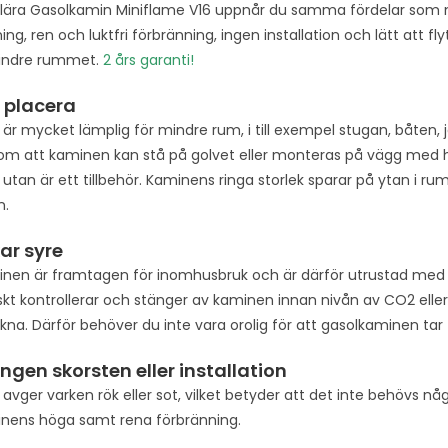
ära Gasolkamin Miniflame V16 uppnår du samma fördelar som me
g, ren och luktfri förbränning, ingen installation och lätt att fl
mindre rummet.
2 års garanti!
t placera
är mycket lämplig för mindre rum, i till exempel stugan, båten, 
som att kaminen kan stå på golvet eller monteras på vägg med h
, utan är ett tillbehör. Kaminens ringa storlek sparar på ytan i rum
n.
ar syre
nen är framtagen för inomhusbruk och är därför utrustad med a
kt kontrollerar och stänger av kaminen innan nivån av CO2 eller 
ckna. Därför behöver du inte vara orolig för att gasolkaminen ta
ingen skorsten eller installation
avger varken rök eller sot, vilket betyder att det inte behövs någ
nens höga samt rena förbränning.