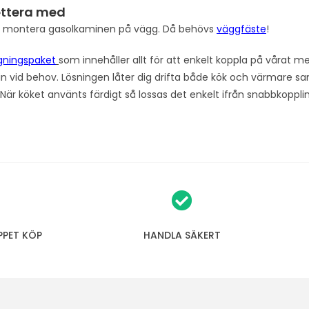
ttera med
l montera gasolkaminen på vägg. Då behövs
väggfäste
!
gningspaket
som innehåller allt för att enkelt koppla på vårat mest
n vid behov. Lösningen låter dig drifta både kök och värmare sam
r köket använts färdigt så lossas det enkelt ifrån snabbkopplingen
PPET KÖP
HANDLA SÄKERT