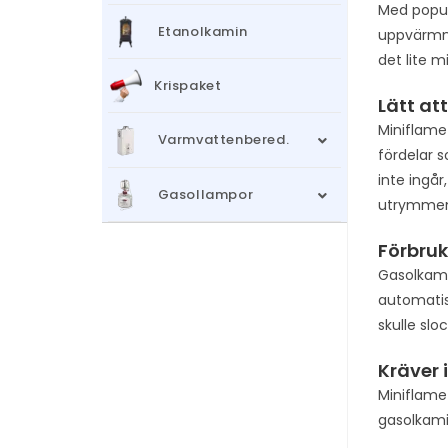
Med popul
Etanolkamin
uppvärmnin
det lite 
Krispaket
Lätt at
Miniflame 
Varmvattenbered.
fördelar 
inte ingår
Gasollampor
utrymme
Förbruk
Gasolkami
automatis
skulle slo
Kräver 
Miniflame 
gasolkami