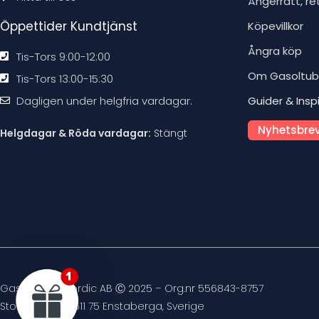
Ångerrätt, re
Öppettider Kundtjänst
Köpevillkor
Ångra köp
Tis-Tors 9:00-12:00
Om Gasoltu
Tis-Tors 13:00-15:30
Dagligen under helgfria vardagar.
Guider & Insp
Nyhetsbrev
Helgdagar & Röda vardagar:
Stängt
Gasoltuben Nordic AB Ⓒ 2025 – Org.nr 556843-8757
Stockvägen 4, 611 75 Enstaberga, Sverige