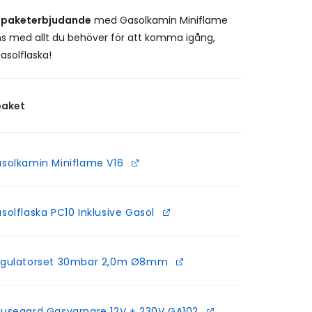
t
paketerbjudande
med Gasolkamin Miniflame
s med allt du behöver för att komma igång,
gasolflaska!
paket
solkamin Miniflame V16
solflaska PC10 Inklusive Gasol
gulatorset 30mbar 2,0m Ø8mm
usegard Gasvarnare 12V + 230V GA102