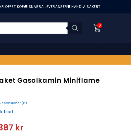
AR ÖPPET KÖP
🚚 SNABBA LEVERANSER
🛡️ HANDLA SÄKERT
0
ket Gasolkamin Miniflame
Recensioner (
8
)
nittbetyg:
ktblad
387
kr