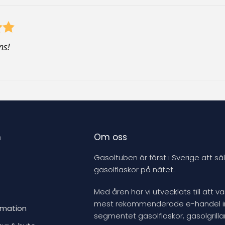
ns!
n
Om oss
Gasoltuben är först i Sverige att säl
gasolflaskor på nätet.
Med åren har vi utvecklats till att v
mest rekommenderade e-handel 
rmation
segmentet gasolflaskor, gasolgrillar