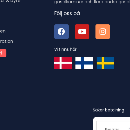
tur & byte
gasolkaminer och flera andra gasol
Följ oss på
ben
iration
Vi finns här
!
Säker betalning