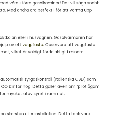
d våra större gasolkaminer! Det vill säga snabb
ytta. Med andra ord perfekt i för att värma upp
jaktkojan eller i husvagnen. Gasolvärmaren har
jälp av ett
väggfäste.
Observera att väggfäste
met, vilket är väldigt fördelaktigt i mindre
utomatisk syrgaskontroll (Italienska OSD) som
CO blir för hög. Detta gäller även om ”pilotlågan”
r för mycket utav syret i rummet.
on skorsten eller installation. Detta tack vare