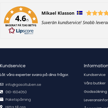
Författare:
Mikael Klasson
4.6
/5
T
Suverän kundservice! Snabb levera
BASERAT PÅ 7243 BETYG
e
x
t
:
Kundservice
Informatio
Låt våra experter svara på dina frågor.
Kundservice
Våra butiker
info@gasoltuben.se
Godssökning
010-1604050
Paketspårning
Leveransinfo
Hitta till oss