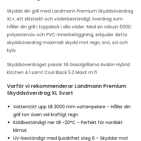
s
Skydda din grill med Landmann Premium Skyddsöverdrag
t
XL+, ett slitstarkt och väderbeständigt överdrag som
o
håller din grill i toppskick i alla väder. Med en robust 600D
j
polyesterväv och PVC-innerbeläggning, erbjuder detta
o
skyddsöverdrag maximalt skydd mot regn, snö, sol och
i
kyla.
n
t
Skyddsöverdraget passar till Gasolgrillarna Avalon Hybrid
h
Kitchen 4.1 samt Cool Black 5.2 MaxX m.fl
e
w
Varför vi rekommenderar Landmann Premium
Skyddsöverdrag XL Svart
a
i
Vattentätt upp till 3000 mm vattenpelare – Håller din
t
grill torr även vid kraftigt regn.
l
Köldbeständigt ner till -20°C – Perfekt för nordiskt
i
klimat.
s
UV-beständigt med ljusäkthet steg 6 – Skyddar mot
t