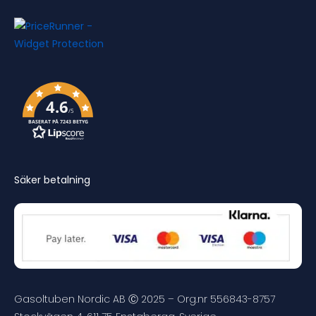
4.6
/5
BASERAT PÅ 7243 BETYG
Säker betalning
Gasoltuben Nordic AB Ⓒ 2025 – Org.nr 556843-8757