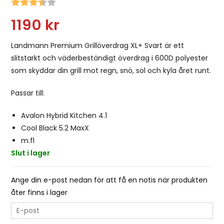
Snittbetyg:
1190
kr
Landmann Premium Grillöverdrag XL+ Svart är ett
slitstarkt och väderbeständigt överdrag i 600D polyester
som skyddar din grill mot regn, snö, sol och kyla året runt.
Passar till:
Avalon Hybrid Kitchen 4.1
Cool Black 5.2 MaxX
m.fl
Slut i lager
Ange din e-post nedan för att få en notis när produkten
åter finns i lager
E
n