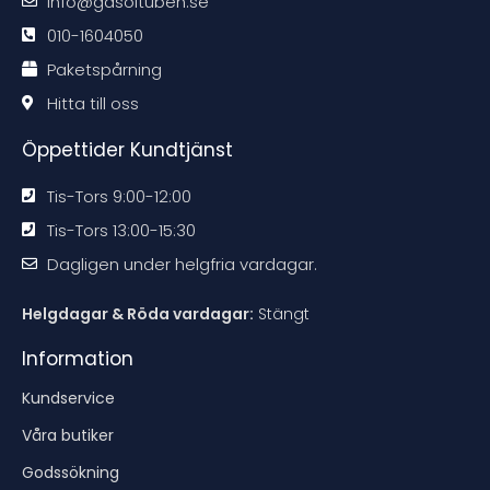
info@gasoltuben.se
e
e
e
e
n
n
n
n
d
d
d
d
010-1604050
a
a
a
a
t
t
t
t
Paketspårning
i
i
i
i
o
o
o
o
n
n
n
n
Hitta till oss
e
e
e
e
n
n
n
n
Öppettider Kundtjänst
Tis-Tors 9:00-12:00
Tis-Tors 13:00-15:30
Dagligen under helgfria vardagar.
Helgdagar & Röda vardagar:
Stängt
Information
Kundservice
Våra butiker
Godssökning