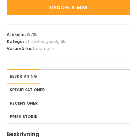
t
MEDDELA MIG
e
r
y
Artikelnr:
19765
o
Kategori:
Tillbehör gasolgrillar
u
Varumärke:
Landmann
r
e
m
a
BESKRIVNING
i
l
SPECIFIKATIONER
a
RECENSIONER
d
d
PRISHISTORIK
r
e
Beskrivning
s