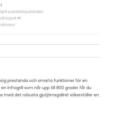
1
grill paketerbjudanden
 på köpet 📢
ndmann
ög prestanda och smarta funktioner för en
 en infragrill som når upp till 800 grader får du
 med det robusta gjutjärnsgallret säkerställer en