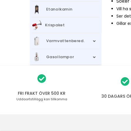
Söker 
Vill ha
Etanolkamin
Ser det
Gillar 
Krispaket
Varmvattenbered.
Gasollampor
FRI FRAKT ÖVER 500 KR
30 DAGARS Ö
Uddaortstillägg
kan tillkomma