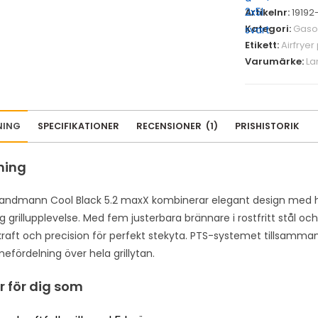
Artikelnr:
19192-
Kategori:
Gasol
Etikett:
Airfryer
Varumärke:
La
NING
SPECIFIKATIONER
RECENSIONER
(
1
)
PRISHISTORIK
ning
andmann Cool Black 5.2 maxX kombinerar elegant design med h
ig grillupplevelse. Med fem justerbara brännare i rostfritt stål och
raft och precision för perfekt stekyta. PTS-systemet tillsammans
efördelning över hela grillytan.
r för dig som