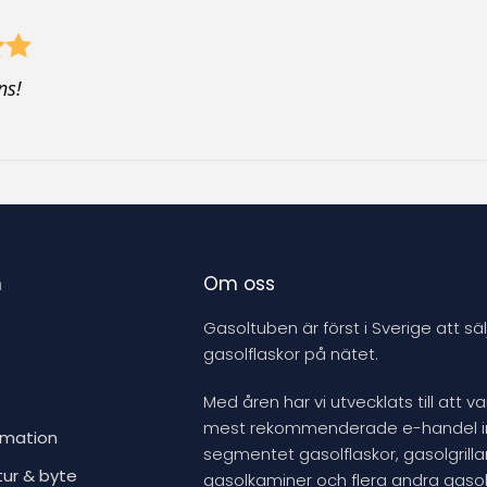
ns!
n
Om oss
Gasoltuben är först i Sverige att säl
gasolflaskor på nätet.
Med åren har vi utvecklats till att v
mest rekommenderade e-handel 
rmation
segmentet gasolflaskor, gasolgrillar
tur & byte
gasolkaminer och flera andra gasol