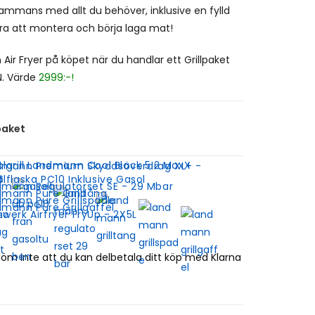
llsammans med allt du behöver, inklusive en fylld
ara att montera och börja laga mat!
 Air Fryer på köpet när du handlar ett Grillpaket
. Värde
2999:-!
paket
lgrill Landmann Cool Black 5.2 MaxX
dmann Premium Skyddsöverdrag XL+ -
t
lflaska PC10 Inklusive Gasol
mann Regulatorset SE - 29 Mbar
mann Pure Grilltång
mann Pure Grillspade
mann Pure Grillgaffel
werk Airfryer FryUp - 2X5L
löm inte att du kan delbetala ditt köp med Klarna