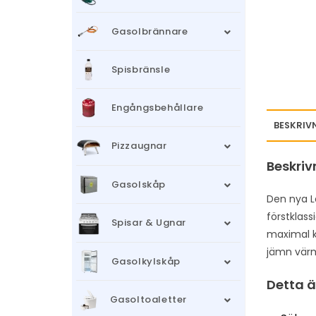
Gasolbrännare
Spisbränsle
Engångsbehållare
BESKRIV
Pizzaugnar
Beskriv
Gasolskåp
Den nya L
förstklass
Spisar & Ugnar
maximal k
jämn värm
Gasolkylskåp
Detta ä
Gasoltoaletter