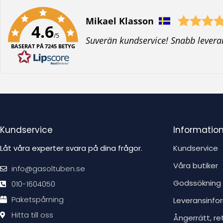
Författare:
Mikael Klasson
4.6
/5
T
Suverän kundservice! Snabb levera
BASERAT PÅ 7245 BETYG
e
x
t
:
Kundservice
Informatio
Låt våra experter svara på dina frågor.
Kundservice
Våra butiker
info@gasoltuben.se
Godssökning
010-1604050
Paketspårning
Leveransinfo
Hitta till oss
Ångerrätt, re