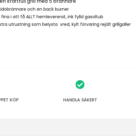
en kraftfull grill med 5 brännare
 sidobrännare och en back burner
 fina i att få ALLT hemlevererat, ink fylld gasoltub
extra utrustning som belysta vred, kylt förvaring rejält grillgaller
PPET KÖP
HANDLA SÄKERT