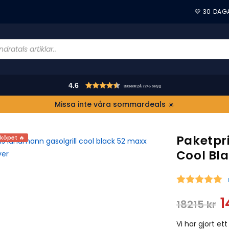
💛 30 DAG
4.6
Baserat på 7245 betyg
Missa inte våra sommardeals ☀️
Paketpr
 köpet 🔥
Cool Bl
S
1
18215
kr
Vi har gjort et