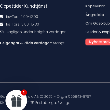
Öppettider Kundtjänst
Köpevillkor
Ångra köp
Tis-Tors 9:00-12:00
Om Gasoltu
Tis-Tors 13:00-15:30
Dagligen under helgfria vardagar.
Guider & Insp
Nyhetsbrev
Helgdagar & Röda vardagar:
Stängt
Gasoltuben Nordic AB Ⓒ 2025 – Org.nr 556843-8757
Stockvägen 4, 611 75 Enstaberga, Sverige