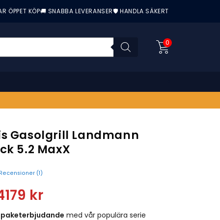
AR ÖPPET KÖP
🚚 SNABBA LEVERANSER
🛡️ HANDLA SÄKERT
0
is Gasolgrill Landmann
ack 5.2 MaxX
Recensioner (
1
)
nittbetyg:
4179
kr
t
paketerbjudande
med vår populära serie