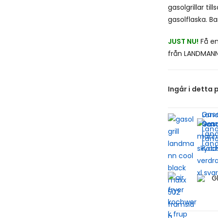
gasolgrillar ti
gasolflaska. B
JUST NU!
Få en
från LANDMANN
Ingår i detta 
Gaso
Lan
Svar
Gaso
Land
Land
Land
Land
Koch
G