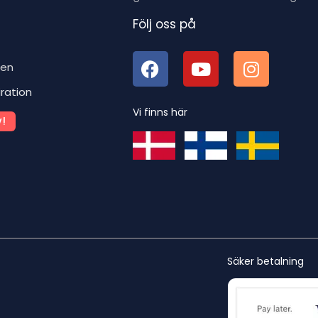
Följ oss på
ben
iration
Vi finns här
!
Säker betalning