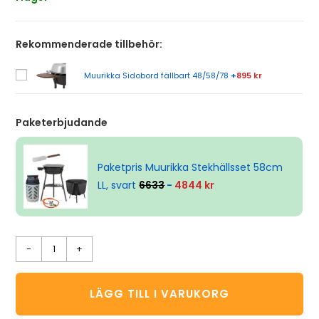
Rekommenderade tillbehör:
Muurikka Sidobord fällbart 48/58/78
+
895 kr
Paketerbjudande
Paketpris Muurikka Stekhällsset 58cm
LL, svart
6633
-
4844 kr
-
+
LÄGG TILL I VARUKORG