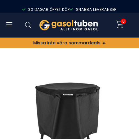
30 DAGAR ÖPPET KÖP
SNABBA LEVERANSER
0
Missa inte våra sommardeals ☀️