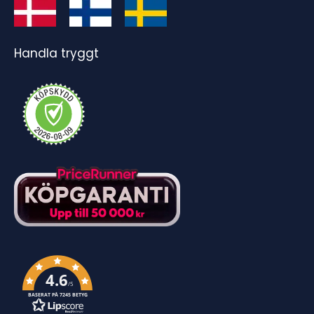
Handla tryggt
4.6
/5
BASERAT PÅ 7245 BETYG