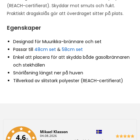
(REACH-certifierat). Skyddar mot smuts och fukt.
Praktiskt dragskolås gör att överdraget sitter på plats.
Egenskaper
Designad för Muurikka-brännare och set
Passar till
48cm set
&
58cm set
Enkel att placera för att skydda både gasolbrännaren
och stekhällen
Snörlåsning längst ner på huven
Tillverkad av slitstark polyester (REACH-certifierat)
Författare:
Mikael Klasson
4.6
D
04.08.2026
/5
a