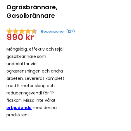
Ogräsbrännare,
Gasolbrännare
Recensioner (
127
)
990
kr
Snittbetyg:
Mångsidig, effektiv och rejäl
gasolbrännare som
underlättar vid
ogräsrensningen och andra
arbeten. Levereras komplett
med 5 meter slang och
reduceringsventil för ”P-
flaskor”. Missa inte vårat
erbjudande
med denna
produkten!