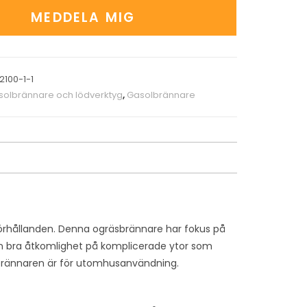
MEDDELA MIG
2100-1-1
solbrännare och lödverktyg
,
Gasolbrännare
förhållanden. Denna ogräsbrännare har fokus på
en bra åtkomlighet på komplicerade ytor som
tt brännaren är för utomhusanvändning.