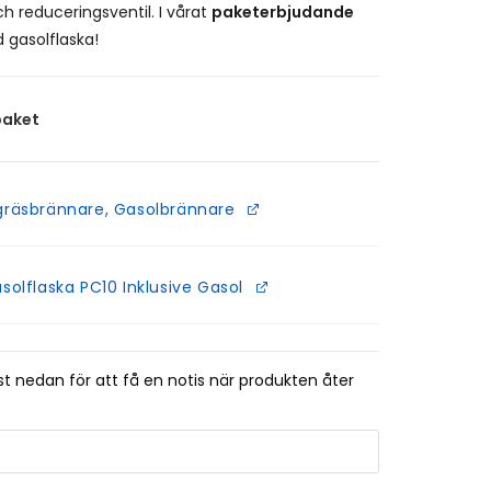
h reduceringsventil. I vårat
paketerbjudande
d gasolflaska!
paket
räsbrännare, Gasolbrännare
solflaska PC10 Inklusive Gasol
t nedan för att få en notis när produkten åter