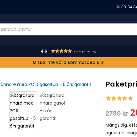
💛 30 DAG
4.6
Baserat på 7245 betyg
Missa inte våra sommardeals ☀️
Paketpr
S
2
2780
kr
Mångsidig, eff
ogräsrensning