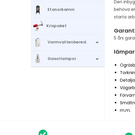
Den inbyg
behöva en
Etanolkamin
starta arb
Krispaket
Garant
5 års gara
Varmvattenbered.
lämpar 
Gasollampor
Ogräsb
Torkni
Detalja
Vägarb
Förvär
Smältn
m.m.