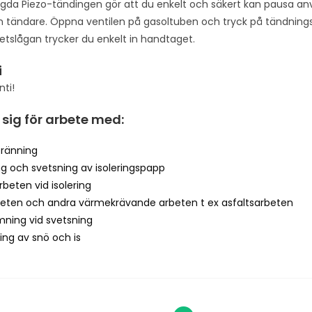
gda Piezo-tändingen gör att du enkelt och säkert kan pausa a
s
 tändare. Öppna ventilen på gasoltuben och tryck på tändnings
t
etslågan trycker du enkelt in handtaget.
o
j
i
o
nti!
i
n
sig för arbete med:
t
h
ränning
e
ng och svetsning av isoleringspapp
w
rbeten vid isolering
a
eten och andra värmekrävande arbeten t ex asfaltsarbeten
i
mning vid svetsning
t
ing av snö och is
l
i
s
t