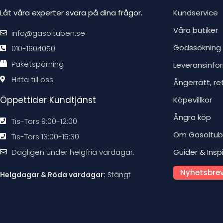
Låt våra experter svara på dina frågor.
Kundservice
Våra butiker
info@gasoltuben.se
Godssökning
010-1604050
Paketspårning
Leveransinfo
Hitta till oss
Ångerrätt, re
Öppettider Kundtjänst
Köpevillkor
Ångra köp
Tis-Tors 9:00-12:00
Om Gasoltu
Tis-Tors 13:00-15:30
Dagligen under helgfria vardagar.
Guider & Insp
Nyhetsbrev
Helgdagar & Röda vardagar:
Stängt