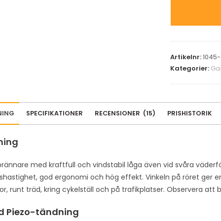
t
e
r
y
o
Artikelnr:
1045-
u
Kategorier:
Ga
r
e
m
a
NING
SPECIFIKATIONER
RECENSIONER
(
15
)
PRISHISTORIK
i
l
ning
a
d
rännare med kraftfull och vindstabil låga även vid svåra väder
d
shastighet, god ergonomi och hög effekt. Vinkeln på röret ger 
r
r, runt träd, kring cykelställ och på trafikplatser. Observera a
e
d Piezo-tändning
s