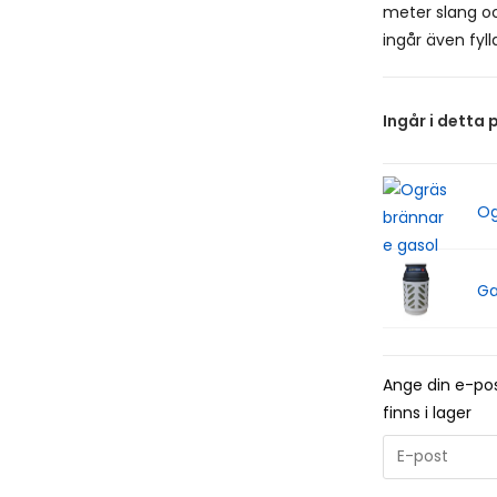
meter slang oc
ingår även fyll
Ingår i detta 
Og
Ga
Ange din e-pos
finns i lager
E
n