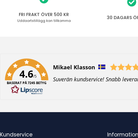
FRI FRAKT ÖVER 500 KR
30 DAGARS Ö
Uddaortstillägg
kan tillkomma
Författare:
Mikael Klasson
4.6
/5
T
Suverän kundservice! Snabb levera
BASERAT PÅ 7245 BETYG
e
x
t
:
Kundservice
Informatio