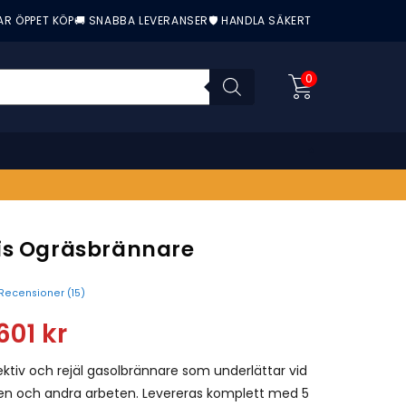
AR ÖPPET KÖP
🚚 SNABBA LEVERANSER
🛡️ HANDLA SÄKERT
0
is Ogräsbrännare
Recensioner (
15
)
nittbetyg:
601
kr
ektiv och rejäl gasolbrännare som underlättar vid
en och andra arbeten. Levereras komplett med 5