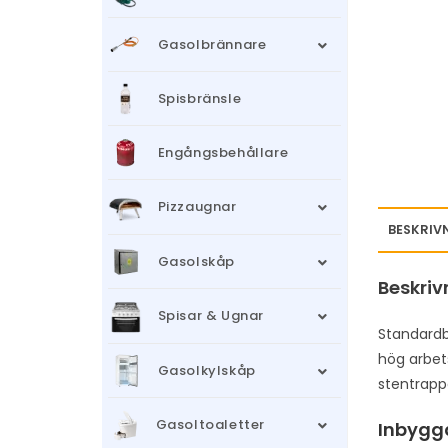
Gasolbrännare
Spisbränsle
Engångsbehållare
Pizzaugnar
BESKRIV
Gasolskåp
Beskriv
Spisar & Ugnar
Standardb
hög arbet
Gasolkylskåp
stentrappo
Gasoltoaletter
Inbygg