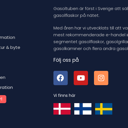
Gasoltuben är först i Sverige att säl
gasolflaskor på nätet.
Med åren har vi utvecklats till att v
mest rekommenderade e-handel 
rmation
segmentet gasolflaskor, gasolgrillar
tur & byte
gasolkaminer och flera andra gasol
Följ oss på
ben
iration
Vi finns här
!