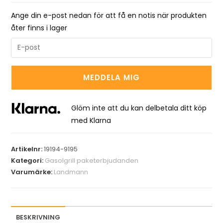
Ange din e-post nedan för att få en notis när produkten
åter finns i lager
E
n
t
MEDDELA MIG
e
r
y
Glöm inte att du kan delbetala ditt köp
o
med Klarna
u
r
Artikelnr:
19194-9195
e
Kategori:
Gasolgrill paketerbjudanden
m
Varumärke:
Landmann
a
i
l
a
BESKRIVNING