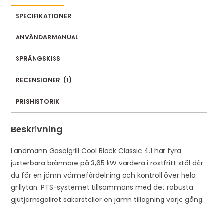
d
SPECIFIKATIONER
d
r
ANVÄNDARMANUAL
e
s
SPRÄNGSKISS
s
t
RECENSIONER
(
1
)
o
PRISHISTORIK
j
o
Beskrivning
i
n
Landmann Gasolgrill Cool Black Classic 4.1 har fyra
t
justerbara brännare på 3,65 kW vardera i rostfritt stål där
h
du får en jämn värmefördelning och kontroll över hela
e
grillytan. PTS-systemet tillsammans med det robusta
w
gjutjärnsgallret säkerställer en jämn tillagning varje gång.
a
i