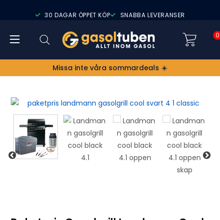
30 DAGAR ÖPPET KÖP
SNABBA LEVERANSER
0
Missa inte våra sommardeals ☀️