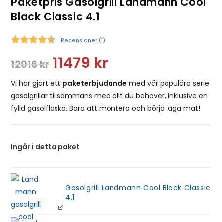
Paketpris Gasolgrill Landmann Cool
Black Classic 4.1
Recensioner (
1
)
Snittbetyg:
11479
kr
12016
kr
Vi har gjort ett
paketerbjudande
med vår populära serie
gasolgrillar tillsammans med allt du behöver, inklusive en
fylld gasolflaska. Bara att montera och börja laga mat!
Ingår i detta paket
Gasolgrill Landmann Cool Black Classic
4.1