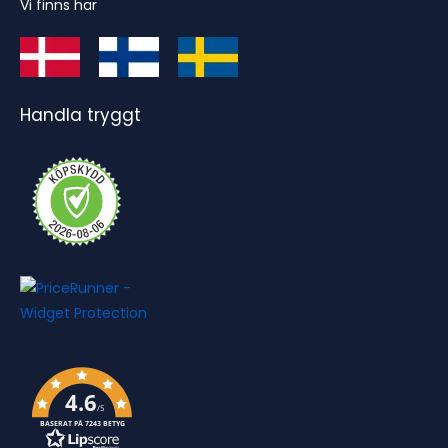
Vi finns här
Handla tryggt
4.6
/5
BASERAT PÅ 7243 BETYG