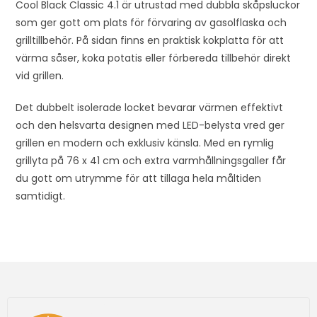
Cool Black Classic 4.1 är utrustad med dubbla skåpsluckor
t
som ger gott om plats för förvaring av gasolflaska och
l
grilltillbehör. På sidan finns en praktisk kokplatta för att
i
värma såser, koka potatis eller förbereda tillbehör direkt
s
vid grillen.
t
f
Det dubbelt isolerade locket bevarar värmen effektivt
o
och den helsvarta designen med LED-belysta vred ger
r
grillen en modern och exklusiv känsla. Med en rymlig
t
grillyta på 76 x 41 cm och extra varmhållningsgaller får
h
du gott om utrymme för att tillaga hela måltiden
i
samtidigt.
s
p
r
o
d
u
c