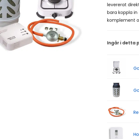
levererat direk
bara koppla in
komplement o
Ingår i detta 
Ga
Ga
Re
Ho