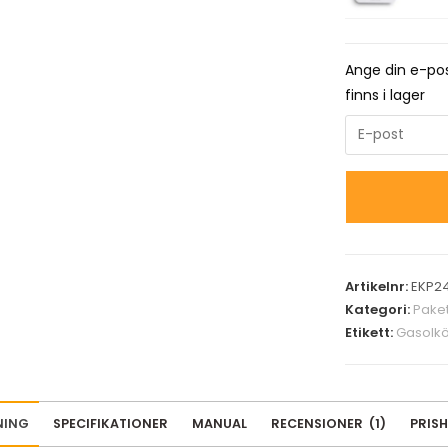
Ange din e-pos
finns i lager
E
n
t
e
r
y
o
Artikelnr:
EKP24
u
Kategori:
Paket
r
Etikett:
Gasolk
e
m
a
NING
SPECIFIKATIONER
MANUAL
RECENSIONER
(
1
)
PRISH
i