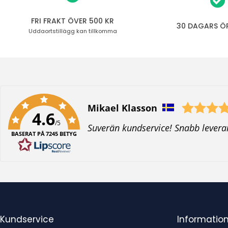
FRI FRAKT ÖVER 500 KR
30 DAGARS Ö
Uddaortstillägg
kan tillkomma
Författare:
Mikael Klasson
4.6
/5
T
Suverän kundservice! Snabb levera
BASERAT PÅ 7245 BETYG
e
x
t
:
Kundservice
Informatio