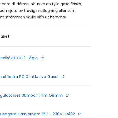
t hem till dörren inklusive en fylld gasolflaska,
 och njuta av trevlig matlagning eller som
m strömmen skulle slås ut hemma!
paket
solkök DCG 1-Lågig
solflaska PC10 Inklusive Gasol
gulatorset 30mbar 1,4m Ø8mm
usegard Gasvarnare 12V + 230V GA102