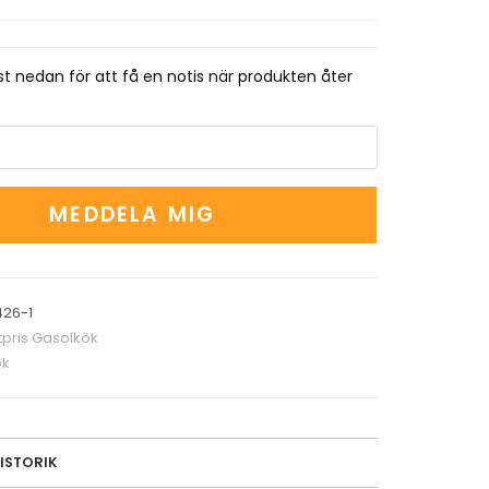
t nedan för att få en notis när produkten åter
MEDDELA MIG
26-1
pris Gasolkök
ök
ISTORIK