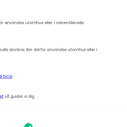
bör användas utomhus eller i välventilerade
ulle slockna. Bör därför användas utomhus eller i
ök DCG
st
så guidar vi dig