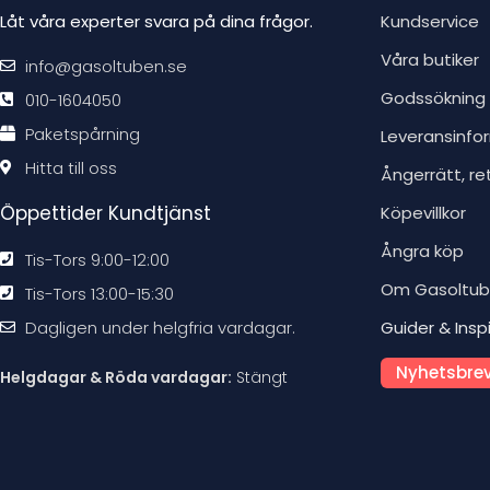
Låt våra experter svara på dina frågor.
Kundservice
Våra butiker
info@gasoltuben.se
Godssökning
010-1604050
Paketspårning
Leveransinfo
Hitta till oss
Ångerrätt, re
Öppettider Kundtjänst
Köpevillkor
Ångra köp
Tis-Tors 9:00-12:00
Om Gasoltu
Tis-Tors 13:00-15:30
Dagligen under helgfria vardagar.
Guider & Insp
Nyhetsbrev
Helgdagar & Röda vardagar:
Stängt