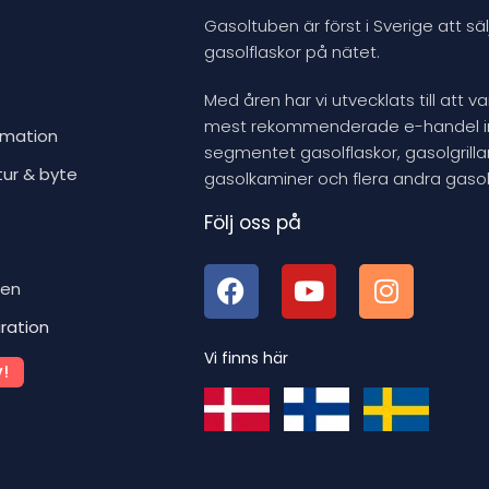
u
Gasoltuben är först i Sverige att säl
c
gasolflaskor på nätet.
t
Med åren har vi utvecklats till att v
mest rekommenderade e-handel 
rmation
segmentet gasolflaskor, gasolgrillar
tur & byte
gasolkaminer och flera andra gasol
Följ oss på
ben
iration
Vi finns här
!