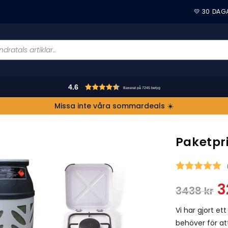
💛 30 DAG
4.6
Baserat på 7245 betyg
Missa inte våra sommardeals ☀️
Paketpr
S
3
3438
kr
Vi har gjort et
behöver för a