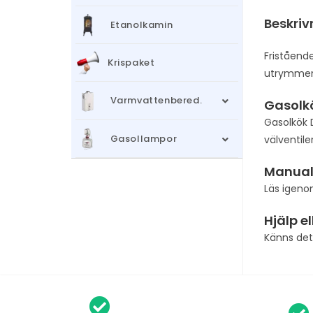
Beskriv
Etanolkamin
Fristående
Krispaket
utrymmen
Varmvattenbered.
Gasolk
Gasolkök 
Gasollampor
välventil
Manua
Läs igeno
Hjälp e
Känns det 