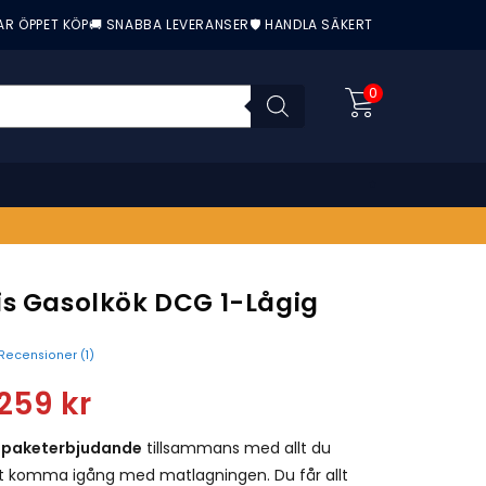
AR ÖPPET KÖP
🚚 SNABBA LEVERANSER
🛡️ HANDLA SÄKERT
0
is Gasolkök DCG 1-Lågig
Recensioner (
1
)
nittbetyg:
259
kr
t
paketerbjudande
tillsammans med allt du
tt komma igång med matlagningen. Du får allt