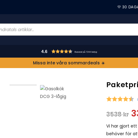
💛 30 DAG
4.6
Baserat på 7244 betyg
Missa inte våra sommardeals ☀️
Paketpr
S
3
3538
kr
Vi har gjort et
behöver för a