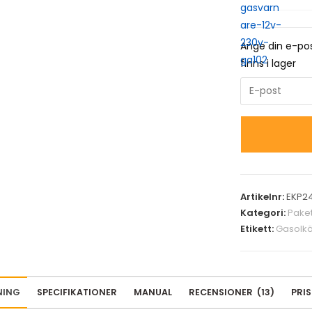
Ange din e-pos
finns i lager
E
n
t
e
r
y
o
Artikelnr:
EKP2
u
Kategori:
Paket
r
Etikett:
Gasolk
e
m
a
NING
SPECIFIKATIONER
MANUAL
RECENSIONER
(
13
)
PRI
i
l