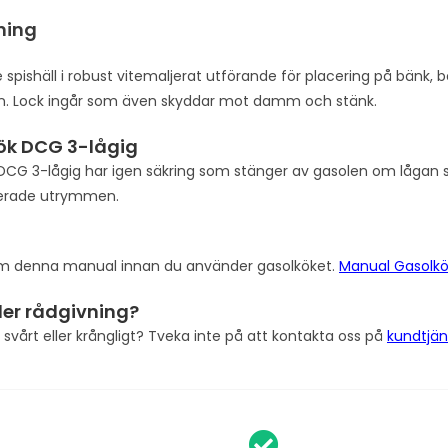
a
ning
d
d
 spishäll i robust vitemaljerat utförande för placering på bänk, 
r
. Lock ingår som även skyddar mot damm och stänk.
e
ök DCG 3-lågig
s
DCG 3-lågig har igen säkring som stänger av gasolen om lågan s
s
ilerade utrymmen.
t
o
l
j
m denna manual innan du använder gasolköket.
Manual Gasolk
o
i
ller rådgivning?
n
svårt eller krångligt? Tveka inte på att kontakta oss på
kundtjän
t
h
e
w