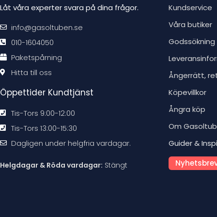
Låt våra experter svara på dina frågor.
Kundservice
Våra butiker
info@gasoltuben.se
Godssökning
010-1604050
Paketspårning
Leveransinfo
Hitta till oss
Ångerrätt, re
Öppettider Kundtjänst
Köpevillkor
Ångra köp
Tis-Tors 9:00-12:00
Om Gasoltu
Tis-Tors 13:00-15:30
Dagligen under helgfria vardagar.
Guider & Insp
Nyhetsbrev
Helgdagar & Röda vardagar:
Stängt