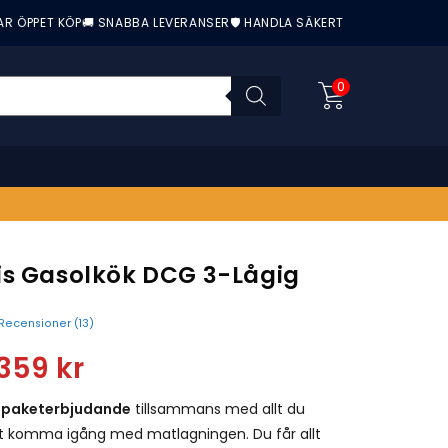
AR ÖPPET KÖP
🚚 SNABBA LEVERANSER
🛡️ HANDLA SÄKERT
0
is Gasolkök DCG 3-Lågig
Recensioner (
13
)
nittbetyg:
359
kr
t
paketerbjudande
tillsammans med allt du
tt komma igång med matlagningen. Du får allt