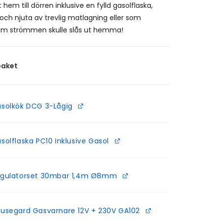
t hem till dörren inklusive en fylld gasolflaska,
 och njuta av trevlig matlagning eller som
m strömmen skulle slås ut hemma!
paket
solkök DCG 3-Lågig
solflaska PC10 Inklusive Gasol
gulatorset 30mbar 1,4m Ø8mm
usegard Gasvarnare 12V + 230V GA102