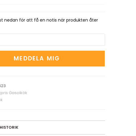
t nedan för att få en notis när produkten åter
MEDDELA MIG
423
pris Gasolkök
ök
SHISTORIK