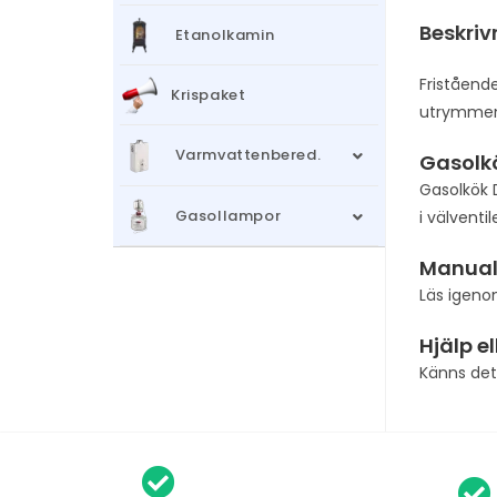
Beskriv
Etanolkamin
Fristående
Krispaket
utrymmen
Varmvattenbered.
Gasolk
Gasolkök 
Gasollampor
i välvent
Manua
Läs igeno
Hjälp e
Känns det 