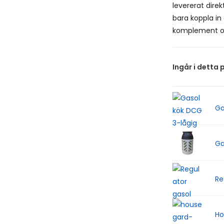
levererat direk
bara koppla in
komplement o
Ingår i detta 
Ga
Ga
Re
Ho