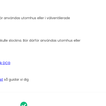
bör användas utomhus eller i välventilerade
kulle slockna. Bör därför användas utomhus eller
ök DCG
st
så guidar vi dig