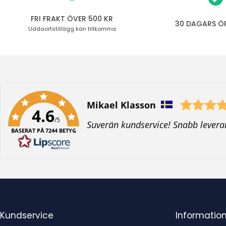
FRI FRAKT ÖVER 500 KR
30 DAGARS Ö
Uddaortstillägg
kan tillkomma
Författare:
Mikael Klasson
4.6
/5
T
Suverän kundservice! Snabb levera
BASERAT PÅ 7244 BETYG
e
x
t
:
Kundservice
Informatio