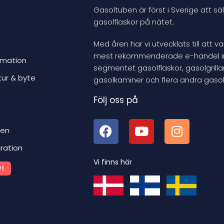
u
Gasoltuben är först i Sverige att säl
c
gasolflaskor på nätet.
t
Med åren har vi utvecklats till att v
mest rekommenderade e-handel 
rmation
segmentet gasolflaskor, gasolgrillar
tur & byte
gasolkaminer och flera andra gasol
Följ oss på
ben
iration
Vi finns här
!