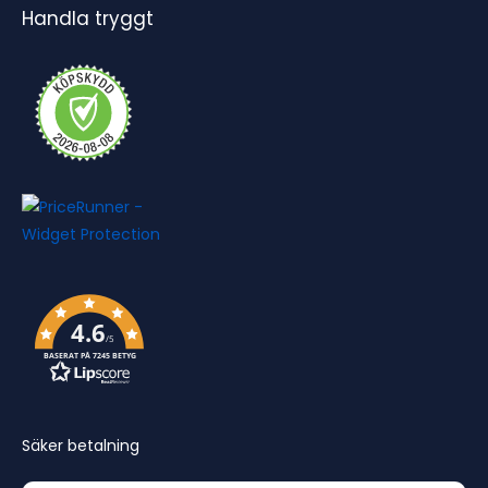
Handla tryggt
4.6
/5
BASERAT PÅ 7245 BETYG
Säker betalning