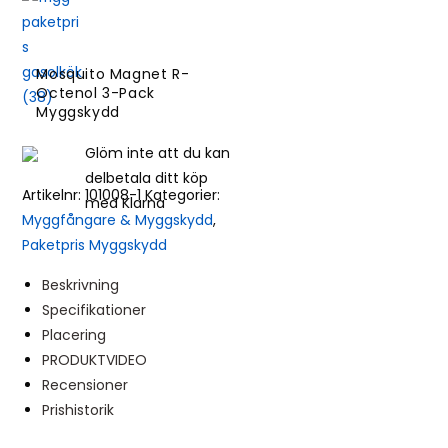
Mosquito Magnet R-
Octenol 3-Pack
Myggskydd
Glöm inte att du kan
delbetala ditt köp
Artikelnr:
101008-1
Kategorier:
med Klarna
Myggfångare & Myggskydd
,
Paketpris Myggskydd
Beskrivning
Specifikationer
Placering
PRODUKTVIDEO
Recensioner
Prishistorik