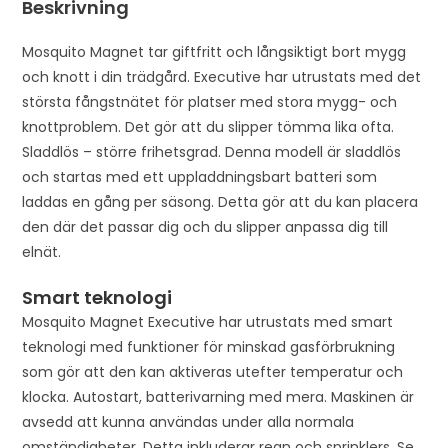
Beskrivning
Mosquito Magnet tar giftfritt och långsiktigt bort mygg
och knott i din trädgård. Executive har utrustats med det
största fångstnätet för platser med stora mygg- och
knottproblem. Det gör att du slipper tömma lika ofta.
Sladdlös – större frihetsgrad. Denna modell är sladdlös
och startas med ett uppladdningsbart batteri som
laddas en gång per säsong. Detta gör att du kan placera
den där det passar dig och du slipper anpassa dig till
elnät.
Smart teknologi
Mosquito Magnet Executive har utrustats med smart
teknologi med funktioner för minskad gasförbrukning
som gör att den kan aktiveras utefter temperatur och
klocka. Autostart, batterivarning med mera. Maskinen är
avsedd att kunna användas under alla normala
omständigheter. Detta inkluderar regn och sprinklers. Se