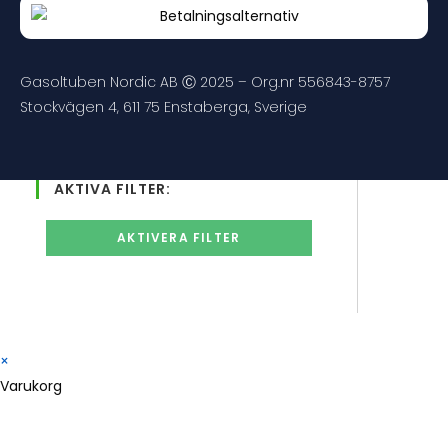
Gasoltuben Nordic AB Ⓒ 2025 – Org.nr 556843-8757
Stockvägen 4, 611 75 Enstaberga, Sverige
AKTIVA FILTER:
AKTIVERA FILTER
×
Varukorg