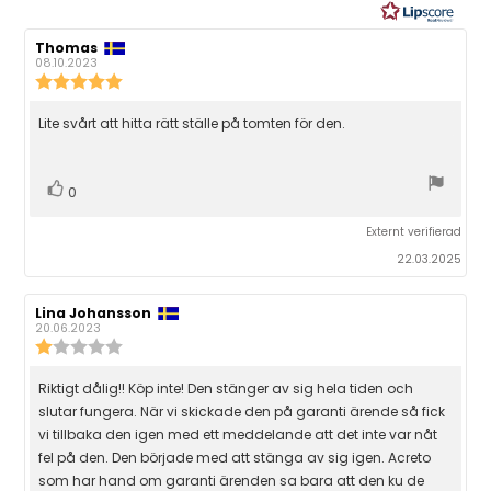
y
g
R
Thomas
R
e
e
08.10.2023
:
c
c
R
e
e
4
e
n
n
c
.
R
Lite svårt att hitta rätt ställe på tomten för den.
s
s
e
i
i
n
5
e
o
o
s
n
n
u
c
i
s
s
R
r
0
f
d
o
t
e
ö
ö
a
ö
n
r
t
a
n
Externt verifierad
s
s
s
f
u
b
v
s
22.03.2025
a
m
t
t
e
t
:
5
i
t
(
t
a
y
a
R
Lina Johansson
R
s
o
e
r
g
u
e
e
20.06.2023
e
r
t
n
:
c
c
R
:
p
e
e
5
e
)
j
s
n
n
.
c
p
R
Riktigt dålig!! Köp inte! Den stänger av sig hela tiden och
s
s
0
ä
t
e
i
i
slutar fungera. När vi skickade den på garanti ärende så fick
u
n
e
o
o
r
e
t
s
vi tillbaka den igen med ett meddelande att det inte var nåt
n
n
c
a
i
s
s
n
x
fel på den. Den började med att stänga av sig igen. Acreto
v
f
d
o
e
o
t
som har hand om garanti ärenden sa bara att den ku de
ö
a
5
n