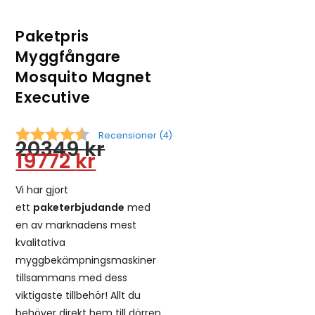
Paketpris
Myggfångare
Mosquito Magnet
Executive
Recensioner (
4
)
20349
kr
Snittbetyg:
19772
kr
Vi har gjort
ett
paketerbjudande
med
en av marknadens mest
kvalitativa
myggbekämpningsmaskiner
tillsammans med dess
viktigaste tillbehör! Allt du
behöver direkt hem till dörren