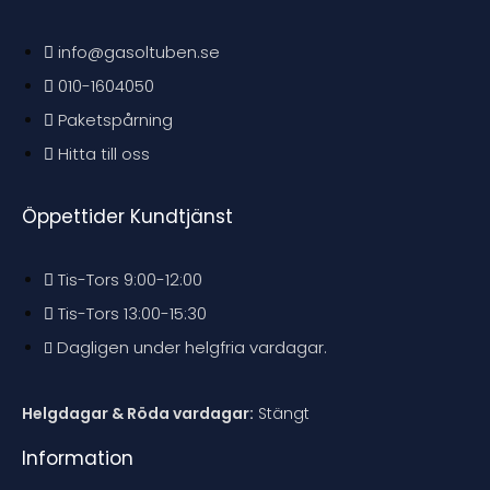
m
m
m
m
m
m
m
m
e
e
e
e
info@gasoltuben.se
n
n
n
n
d
d
d
d
a
a
a
a
010-1604050
t
t
t
t
i
i
i
i
Paketspårning
o
o
o
o
n
n
n
n
e
e
e
e
Hitta till oss
n
n
n
n
Öppettider Kundtjänst
Tis-Tors 9:00-12:00
Tis-Tors 13:00-15:30
Dagligen under helgfria vardagar.
Helgdagar & Röda vardagar:
Stängt
Information