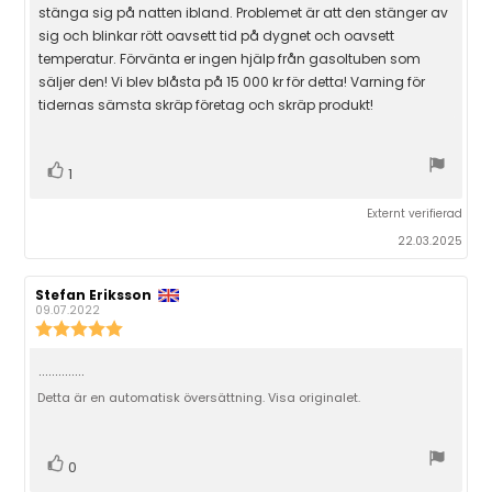
r
t
n
s
s
stänga sig på natten ibland. Problemet är att den stänger av
r
:
f
u
t
b
s
sig och blinkar rött oavsett tid på dygnet och oavsett
a
m
j
e
t
:
temperatur. Förvänta er ingen hjälp från gasoltuben som
i
ä
t
t
r
säljer den! Vi blev blåsta på 15 000 kr för detta! Varning för
y
a
o
n
r
g
tidernas sämsta skräp företag och skräp produkt!
e
o
n
:
:
r
1
s
.
0
t
R
r
1
u
ö
e
ö
t
Externt verifierad
s
a
x
s
v
22.03.2025
t
t
t
5
(
s
:
a
t
R
Stefan Eriksson
R
e
u
e
j
e
09.07.2022
r
c
c
R
ä
p
e
e
e
r
)
n
n
c
n
p
R
..............
s
s
e
o
i
i
n
Detta är en automatisk översättning. Visa originalet.
e
r
o
o
s
n
n
c
i
s
s
f
d
o
e
ö
a
R
r
0
n
r
t
n
s
ö