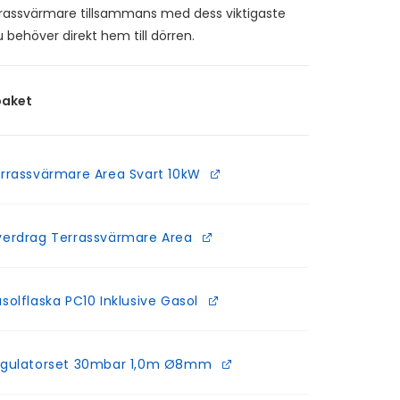
rrassvärmare tillsammans med dess viktigaste
du behöver direkt hem till dörren.
paket
rrassvärmare Area Svart 10kW
erdrag Terrassvärmare Area
solflaska PC10 Inklusive Gasol
gulatorset 30mbar 1,0m Ø8mm