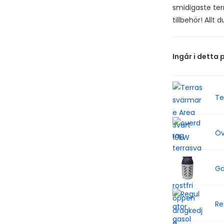
smidigaste te
tillbehör! Allt 
Ingår i detta 
Te
Öv
Ga
Re