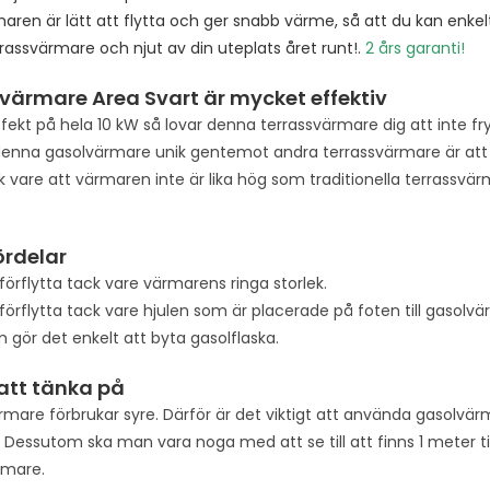
aren är lätt att flytta och ger snabb värme, så att du kan enkel
rassvärmare och njut av din uteplats året runt!.
2 års garanti!
värmare Area Svart är mycket effektiv
fekt på hela 10 kW så lovar denna terrassvärmare dig att inte f
enna gasolvärmare unik gentemot andra terrassvärmare är att d
 vare att värmaren inte är lika hög som traditionella terrassvär
ördelar
 förflytta tack vare värmarens ringa storlek.
 förflytta tack vare hjulen som är placerade på foten till gasolv
 gör det enkelt att byta gasolflaska.
 att tänka på
rmare förbrukar syre. Därför är det viktigt att använda gasolvär
Dessutom ska man vara noga med att se till att finns 1 meter t
rmare.