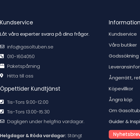
Kundservice
Informatio
Låt våra experter svara på dina frågor.
Kundservice
Våra butiker
info@gasoltuben.se
Godssökning
010-1604050
Paketspårning
Leveransinfo
Hitta till oss
Ångerrätt, re
Öppettider Kundtjänst
Köpevillkor
Ångra köp
Tis-Tors 9:00-12:00
Om Gasoltu
Tis-Tors 13:00-15:30
Dagligen under helgfria vardagar.
Guider & Insp
Nyhetsbrev
Helgdagar & Röda vardagar:
Stängt