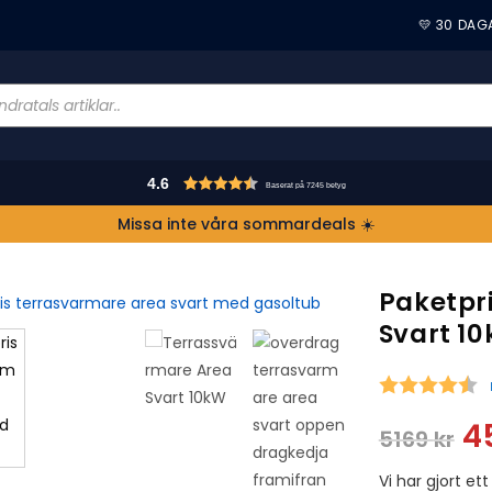
💛 30 DAG
4.6
Baserat på 7245 betyg
Missa inte våra sommardeals ☀️
Paketpr
Svart 1
S
4
5169
kr
Vi har gjort et