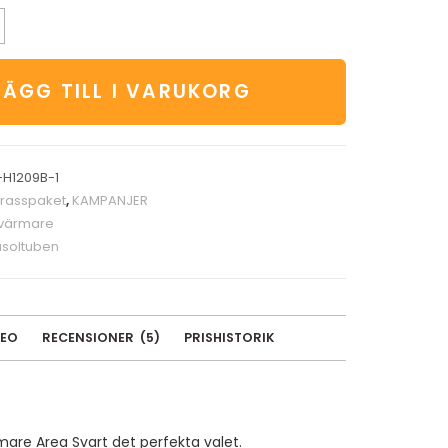
LÄGG TILL I VARUKORG
H1209B-1
rrasspaket
,
KAMPANJER
svärmare
soltuben
DEO
RECENSIONER
(
5
)
PRISHISTORIK
mare Area Svart det perfekta valet.