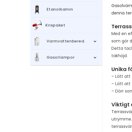
Gasolvärm
Etanolkamin
denna ter
Krispaket
Terrass
Med en ef
som gör d
Varmvattenbered.
Detta tack
takhöjd.
Gasollampor
Unika f
– Lätt att
– Lätt att
– Dörr som
Viktigt
Terrassvä
utrymme. 
terrassvä