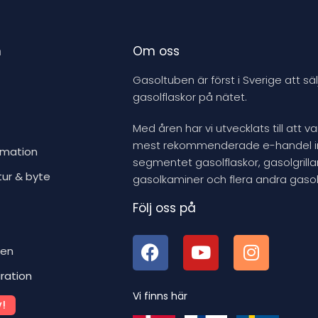
n
Om oss
Gasoltuben är först i Sverige att säl
gasolflaskor på nätet.
Med åren har vi utvecklats till att v
mest rekommenderade e-handel 
rmation
segmentet gasolflaskor, gasolgrillar
tur & byte
gasolkaminer och flera andra gasol
Följ oss på
ben
iration
Vi finns här
!