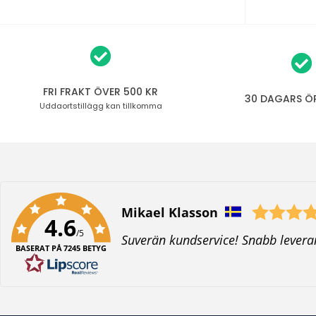
FRI FRAKT ÖVER 500 KR
30 DAGARS Ö
Uddaortstillägg
kan tillkomma
Författare:
BO TOMAS JOHANSSON
4.6
/5
T
Perfekt
BASERAT PÅ 7245 BETYG
e
x
t
: