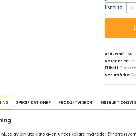
-
+
Artikelnr:
H600-
Kategorier:
Te
Etikett:
Terras
Varumärke:
Ga
NING
SPECIFIKATIONER
PRODUKTVIDEOR
INSTRUKTIONSVI
ning
l njuta av din uteplats även under kallare månader är terrassvär