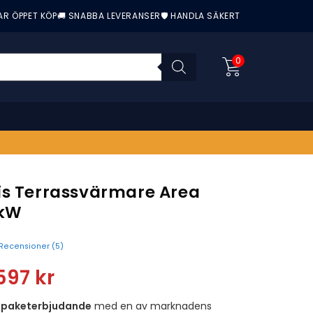
AR ÖPPET KÖP
🚚 SNABBA LEVERANSER
🛡️ HANDLA SÄKERT
0
is Terrassvärmare Area
0kW
Recensioner (
5
)
nittbetyg:
597
kr
t
paketerbjudande
med en av marknadens