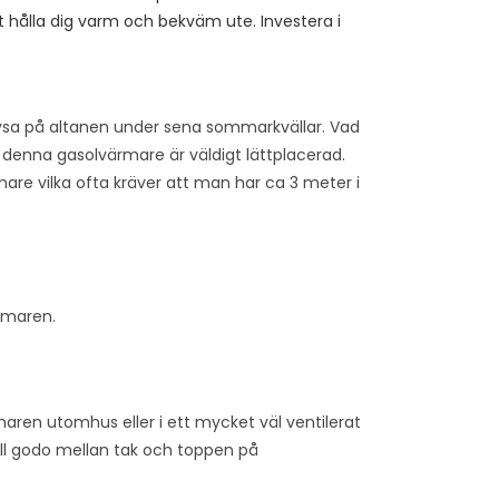
t hålla dig varm och bekväm ute. Investera i
rysa på altanen under sena sommarkvällar. Vad
enna gasolvärmare är väldigt lättplacerad.
mare vilka ofta kräver att man har ca 3 meter i
ärmaren.
maren utomhus eller i ett mycket väl ventilerat
ill godo mellan tak och toppen på