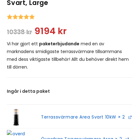
Svart, Large
Snittbetyg:
9194
kr
10338
kr
Vi har gjort ett
paketerbjudande
med en av
marknadens smidigaste terrassvärmare tillsammans
med dess viktigaste tillbehör! Allt du behöver direkt hem
till dörren.
Ingår i detta paket
Terrassvärmare Area Svart 10kW
× 2
Överdrag Terrassvärmare Area
× 2