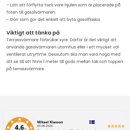
– Lätt att förflytta tack vare hjulen som är placerade på
foten till gasolvärmaren.
– Dörr som gör det enkelt att byta gasolflaska.
Viktigt att tänka på
Terrassvärmare förbrukar syre. Därför är det viktigt att
använda gasolvärmaren utomhus eller i ett mycket väl
ventilerat utrymme. Dessutom ska man vara noga med
att se till att finns 1 meter till godo mellan tak och toppen
på terrassvärmare.
Författare:
Mikael Klasson
4.6
D
04.08.2026
/5
a