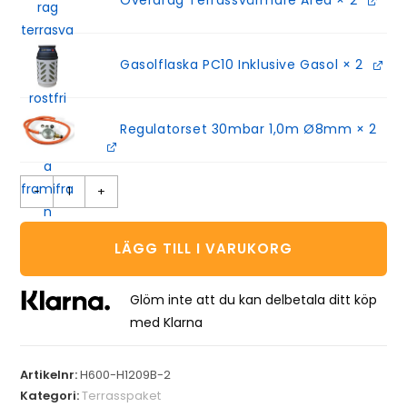
Gasolflaska PC10 Inklusive Gasol
× 2
Regulatorset 30mbar 1,0m Ø8mm
× 2
-
+
LÄGG TILL I VARUKORG
Glöm inte att du kan delbetala ditt köp
med Klarna
Artikelnr:
H600-H1209B-2
Kategori:
Terrasspaket