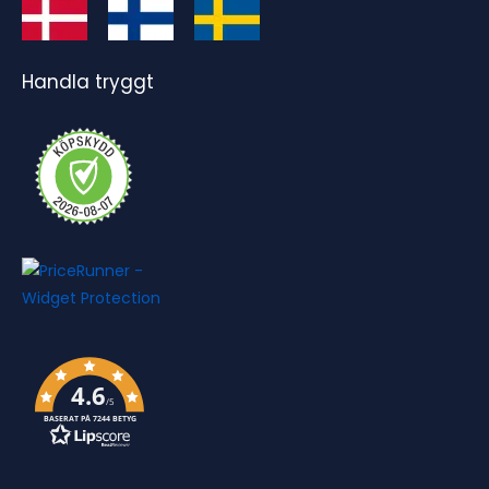
Handla tryggt
4.6
/5
BASERAT PÅ 7244 BETYG