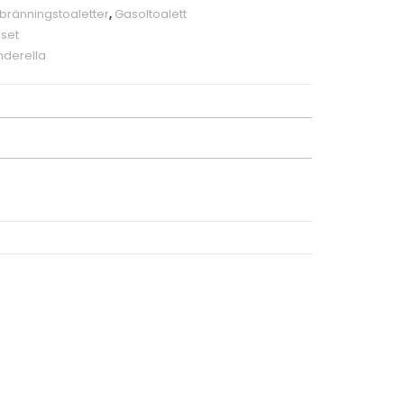
bränningstoaletter
,
Gasoltoalett
uset
nderella