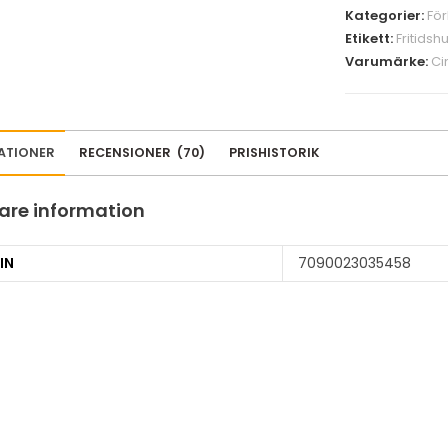
Kategorier:
För
Etikett:
Fritidsh
Varumärke:
Ci
KATIONER
RECENSIONER
(
70
)
PRISHISTORIK
gare information
IN
7090023035458