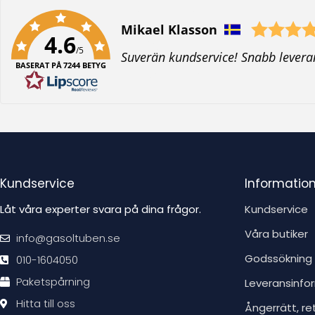
Författare:
Mikael Klasson
4.6
/5
T
Suverän kundservice! Snabb levera
BASERAT PÅ 7244 BETYG
e
x
t
:
Kundservice
Informatio
Låt våra experter svara på dina frågor.
Kundservice
Våra butiker
info@gasoltuben.se
Godssökning
010-1604050
Paketspårning
Leveransinfo
Hitta till oss
Ångerrätt, re