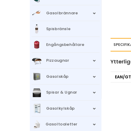
Gasolbrännare
Spisbränsle
Engångsbehållare
SPECIFI
Pizzaugnar
Ytterli
Gasolskåp
EAN/GT
Spisar & Ugnar
Gasolkylskåp
Gasoltoaletter