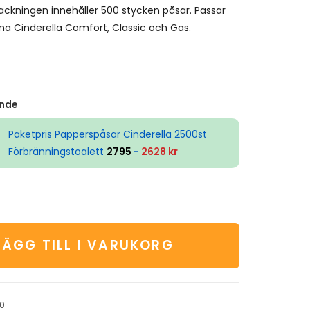
ckningen innehåller 500 stycken påsar. Passar
a Cinderella Comfort, Classic och Gas.
nde
Paketpris Papperspåsar Cinderella 2500st
Förbränningstoalett
2795
-
2628 kr
LÄGG TILL I VARUKORG
0