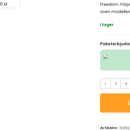
Freedom. Förpa
även modellern
I lager
Paketerbjuda
-
+
Artikelnr:
10082