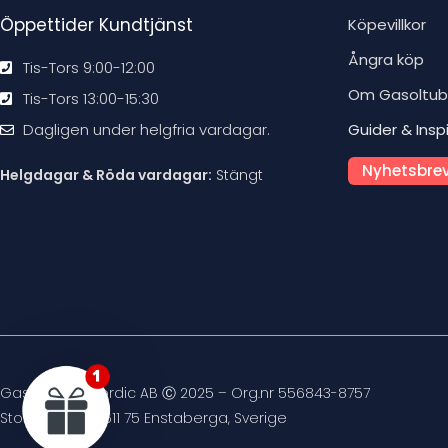
Öppettider Kundtjänst
Köpevillkor
Ångra köp
Tis-Tors 9:00-12:00
Om Gasoltu
Tis-Tors 13:00-15:30
Dagligen under helgfria vardagar.
Guider & Insp
Nyhetsbrev
Helgdagar & Röda vardagar:
Stängt
Gasoltuben Nordic AB Ⓒ 2025 – Org.nr 556843-8757
Stockvägen 4, 611 75 Enstaberga, Sverige