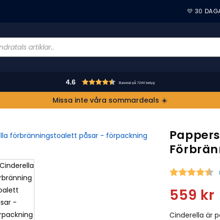
💛 30 DAG
4.6
Baserat på 7244 betyg
Missa inte våra sommardeals ☀️
Pappers
Förbrän
S
559
kr
Cinderella är p