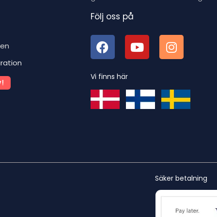
Följ oss på
ben
iration
Vi finns här
!
Säker betalning