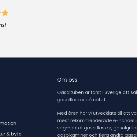
ns!
n
Om oss
Gasoltuben är först i Sverige att säl
gasolflaskor på nätet.
Med åren har vi utvecklats till att v
mest rekommenderade e-handel 
rmation
segmentet gasolflaskor, gasolgrillar
tur & byte
gasolkaminer och flera andra gasol