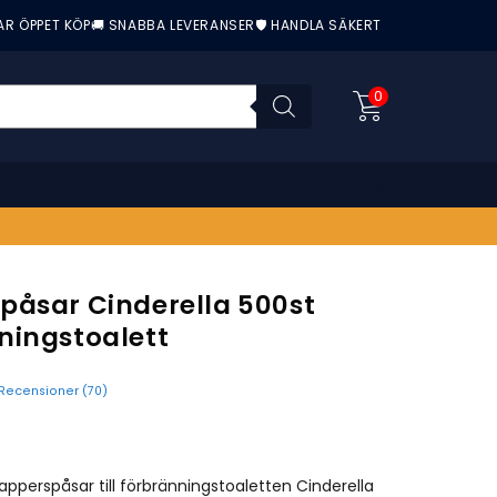
AR ÖPPET KÖP
🚚 SNABBA LEVERANSER
🛡️ HANDLA SÄKERT
0
påsar Cinderella 500st
ningstoalett
Recensioner (
70
)
nittbetyg:
apperspåsar till förbränningstoaletten Cinderella