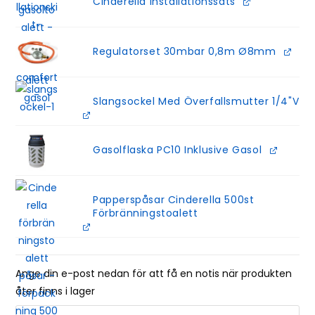
Cinderella Installationssats
Regulatorset 30mbar 0,8m Ø8mm
Slangsockel Med Överfallsmutter 1/4"V
Gasolflaska PC10 Inklusive Gasol
Papperspåsar Cinderella 500st
Förbränningstoalett
Ange din e-post nedan för att få en notis när produkten
åter finns i lager
E