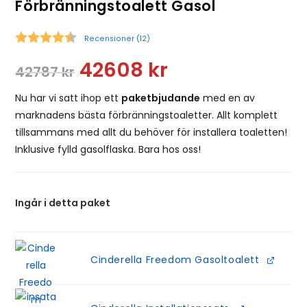
Förbränningstoalett Gasol
Recensioner (
12
)
Snittbetyg:
42608
kr
42787
kr
Nu har vi satt ihop ett
paketbjudande
med en av
marknadens bästa förbränningstoaletter. Allt komplett
tillsammans med allt du behöver för installera toaletten!
Inklusive fylld gasolflaska. Bara hos oss!
Ingår i detta paket
Cinderella Freedom Gasoltoalett