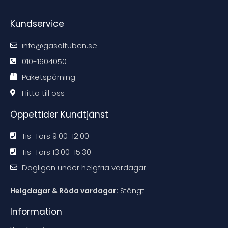
#
#
#
#
r
r
r
r
e
e
e
e
Kundservice
k
k
k
k
o
o
o
o
m
m
m
m
m
m
m
m
info@gasoltuben.se
e
e
e
e
n
n
n
n
d
d
d
d
010-1604050
a
a
a
a
t
t
t
t
Paketspårning
i
i
i
i
o
o
o
o
n
n
n
n
Hitta till oss
e
e
e
e
n
n
n
n
Öppettider Kundtjänst
Tis-Tors 9:00-12:00
Tis-Tors 13:00-15:30
Dagligen under helgfria vardagar.
Helgdagar & Röda vardagar:
Stängt
Information