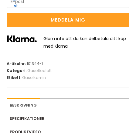
n
t
MEDDELA MIG
e
r
y
Glöm inte att du kan delbetala ditt köp
o
med Klarna
u
r
Artikelnr:
101344-1
e
Kategori:
Gasoltoalett
m
Etikett:
Gasolkamin
a
i
l
a
BESKRIVNING
d
SPECIFIKATIONER
d
r
PRODUKTVIDEO
e