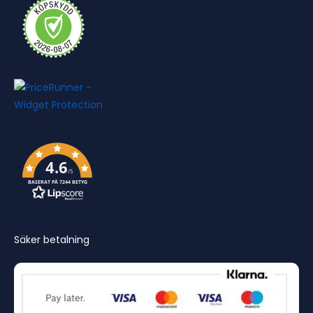
4.6
/5
BASERAT PÅ 7244 BETYG
Säker betalning