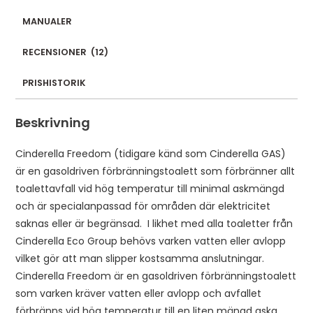
s
MANUALER
s
t
RECENSIONER
(
12
)
o
PRISHISTORIK
j
o
Beskrivning
i
n
Cinderella Freedom (tidigare känd som Cinderella GAS)
t
är en gasoldriven förbränningstoalett som förbränner allt
h
toalettavfall vid hög temperatur till minimal askmängd
e
och är specialanpassad för områden där elektricitet
w
saknas eller är begränsad. I likhet med alla toaletter från
a
Cinderella Eco Group behövs varken vatten eller avlopp
i
vilket gör att man slipper kostsamma anslutningar.
t
Cinderella Freedom är en gasoldriven förbränningstoalett
l
som varken kräver vatten eller avlopp och avfallet
i
förbränns vid hög temperatur till en liten mängd aska.