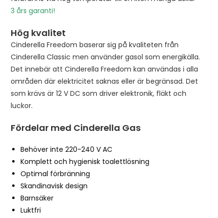
s
3 års garanti!
t
f
Hög kvalitet
o
Cinderella Freedom baserar sig på kvaliteten från
r
Cinderella Classic men använder gasol som energikälla.
t
Det innebär att Cinderella Freedom kan användas i alla
h
områden där elektricitet saknas eller är begränsad. Det
i
som krävs är 12 V DC som driver elektronik, fläkt och
s
luckor.
p
r
Fördelar med Cinderella Gas
o
d
Behöver inte 220-240 V AC
u
Komplett och hygienisk toalettlösning
c
Optimal förbränning
t
Skandinavisk design
Barnsäker
Luktfri