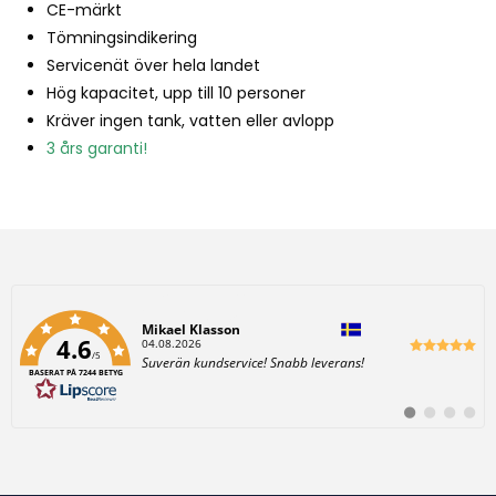
CE-märkt
Tömningsindikering
Servicenät över hela landet
Hög kapacitet, upp till 10 personer
Kräver ingen tank, vatten eller avlopp
3 års garanti!
Författare:
BO TOMAS JOHANSSON
4.6
D
28.07.2026
/5
a
T
Perfekt
t
BASERAT PÅ 7244 BETYG
e
u
x
m
t
:
B
B
B
B
:
y
y
y
y
t
t
t
t
t
t
t
t
i
i
i
i
l
l
l
l
l
l
l
l