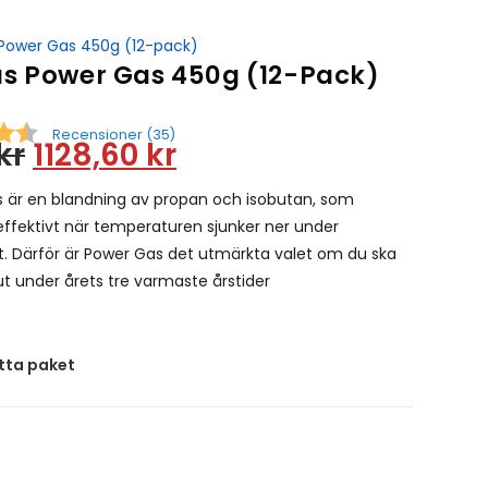
s Power Gas 450g (12-Pack)
Recensioner (
35
)
kr
1128,60
kr
Snittbetyg:
 är en blandning av propan och isobutan, som
effektivt när temperaturen sjunker ner under
gt. Därför är Power Gas det utmärkta valet om du ska
ut under årets tre varmaste årstider
etta paket