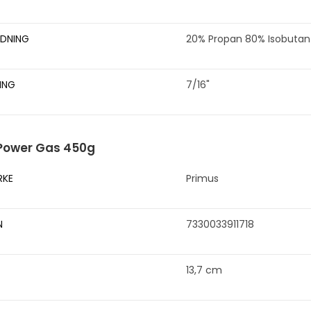
DNING
20% Propan 80% Isobutan
ING
7/16"
Power Gas 450g
RKE
Primus
N
7330033911718
13,7 cm