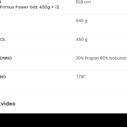
R
10,8 cm
Primus Power Gas 450g × 12
645 g
SOL
450 g
DNING
20% Propan 80% Isobutan
ING
7/16"
tvideo