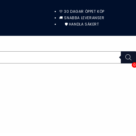
💛 30 DAGAR ÖPPET KÖP
🚚 SNABBA LEVERANSER
🛡️ HANDLA SÄKERT
0