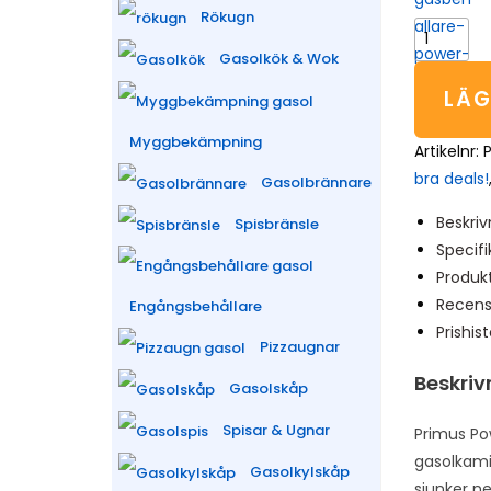
Rökugn
Gasolkök & Wok
LÄG
Myggbekämpning
Artikelnr:
bra deals!
Gasolbrännare
Beskriv
Spisbränsle
Specifi
Produk
Recens
Engångsbehållare
Prishist
Pizzaugnar
Beskriv
Gasolskåp
Spisar & Ugnar
Primus Po
gasolkami
Gasolkylskåp
sjunker ne