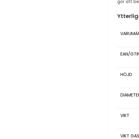
gör att be
Ytterli
VARUMÄ
EAN/GTI
HÖJD
DIAMETE
VIKT
VIKT GA