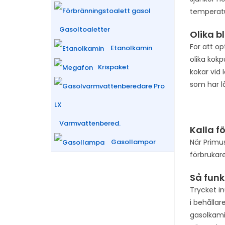
temperatu
Gasoltoaletter
Olika b
För att op
Etanolkamin
olika kokp
Krispaket
kokar vid
som har l
Varmvattenbered.
Kalla f
När Primus
Gasollampor
förbrukaren
Så funk
Trycket i
i behålla
gasolkami