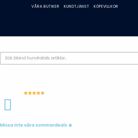
VÅRA BUTIKER
KUNDTJÄNST
KÖPEVILLKOR
Meny
4.6
Baserat på 7242 betyg
Missa inte våra sommardeals ☀️