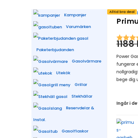
Alltid bra deal
Kampanjer
Primu
Varumärken
1188
Paketerbjudanden
Power Gas
Gasolvärmare
fungerar 
nollgradi
Utekök
bege dig 
Grillar
Stekhällar
Ingår i d
Reservdelar &
Instal.
Gasolflaskor