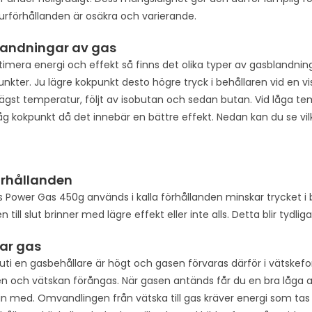
rförhållanden är osäkra och varierande.
landningar av gas
timera energi och effekt så finns det olika typer av gasblandninga
unkter. Ju lägre kokpunkt desto högre tryck i behållaren vid en vis
 lägst temperatur, följt av isobutan och sedan butan. Vid låga t
åg kokpunkt då det innebär en bättre effekt. Nedan kan du se vi
örhållanden
 Power Gas 450g används i kalla förhållanden minskar trycket i b
 till slut brinner med lägre effekt eller inte alls. Detta blir tydlig
ar gas
nuti en gasbehållare är högt och gasen förvaras därför i vätskef
ren och vätskan förångas. När gasen antänds får du en bra låga a
n med. Omvandlingen från vätska till gas kräver energi som tas