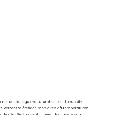
n när du ska laga mat utomhus eller tända din
 tre varmaste årstider, men även då temperaturen
r de allra flesta äventyr, även där väder- och