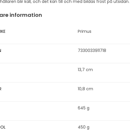
hållaren blir kall, och det kan till och med bildas frost på utsidan.
gare information
RKE
Primus
N
7330033911718
13,7 cm
R
10,8 cm
645 g
SOL
450 g