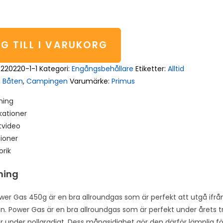
G TILL I VARUKORG
P220220-1-1
Kategori:
Engångsbehållare
Etiketter:
Alltid
,
Båten
,
Campingen
Varumärke:
Primus
ning
kationer
tvideo
ioner
orik
ning
wer Gas 450g är en bra allroundgas som är perfekt att utgå ifrå
n. Power Gas är en bra allroundgas som är perfekt under årets
r under nollgradigt. Dess mångsidighet gör den därför lämplig fö