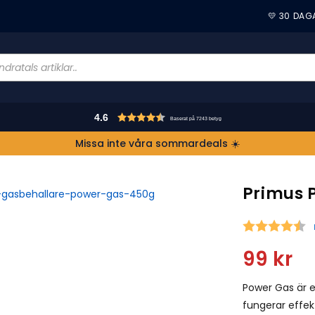
💛 30 DAG
4.6
Baserat på 7243 betyg
Missa inte våra sommardeals ☀️
Primus 
S
99
kr
Power Gas är 
fungerar effek