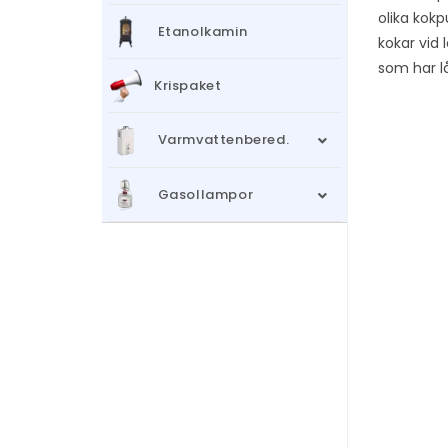
olika kokp
Etanolkamin
kokar vid
som har l
Krispaket
Varmvattenbered.
Gasollampor