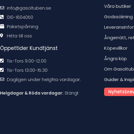
Våra butiker
info@gasoltuben.se
Godssökning
010-1604050
Paketspårning
Leveransinfo
Hitta till oss
Ångerrätt, re
Öppettider Kundtjänst
Köpevillkor
Ångra köp
Tis-Tors 9:00-12:00
Om Gasoltu
Tis-Tors 13:00-15:30
Dagligen under helgfria vardagar.
Guider & Insp
Nyhetsbrev
Helgdagar & Röda vardagar:
Stängt