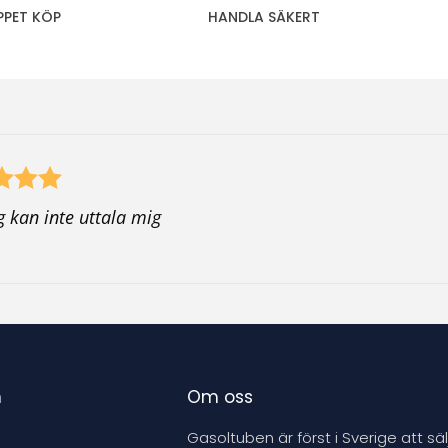
PPET KÖP
HANDLA SÄKERT
g kan inte uttala mig
n
Om oss
Gasoltuben är först i Sverige att säl