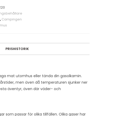
220
ngsbehållare
,
Campingen
imus
PRISHISTORIK
 laga mat utomhus eller tända din gasolkamin.
 årstider, men även då temperaturen sjunker ner
lesta äventyr, även där väder- och
r som passar för olika tillfällen. Olika gaser har