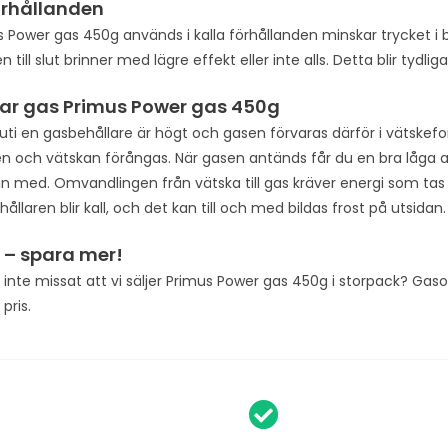
örhållanden
 Power gas 450g används i kalla förhållanden minskar trycket i b
 till slut brinner med lägre effekt eller inte alls. Detta blir tydlig
ar gas Primus Power gas 450g
nuti en gasbehållare är högt och gasen förvaras därför i vätskef
ren och vätskan förångas. När gasen antänds får du en bra låga a
n med. Omvandlingen från vätska till gas kräver energi som tas
hållaren blir kall, och det kan till och med bildas frost på utsidan.
r – spara mer!
l inte missat att vi säljer Primus Power gas 450g i storpack? Ga
pris.