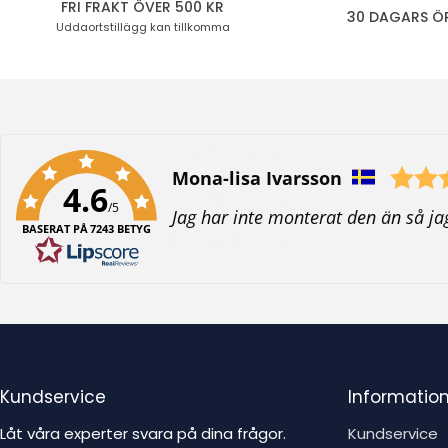
FRI FRAKT ÖVER 500 KR
30 DAGARS Ö
Uddaortstillägg
kan tillkomma
Författare:
Mona-lisa Ivarsson
4.6
/5
T
Jag har inte monterat den än så ja
BASERAT PÅ 7243 BETYG
e
x
t
:
Kundservice
Informatio
Låt våra experter svara på dina frågor.
Kundservice