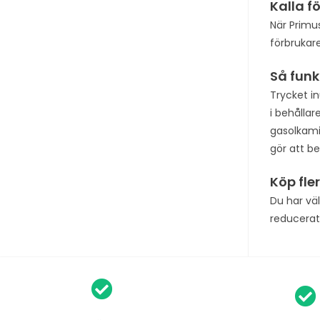
Kalla f
När Primus
förbrukaren
Så funk
Trycket i
i behålla
gasolkami
gör att be
Köp fle
Du har vä
reducerat 