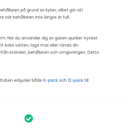
ehållaren på grund av kylan, vilket gör att
are när behållaren inte längre är full.
orm. När du använder dig av gasen sjunker trycket
tt koka vatten, laga mat eller tända din
 från bränslet, behållaren och omgivningen. Detta
soltuben erbjuder både
6-pack
och
12-pack
till