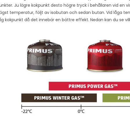
unkter. Ju lägre kokpunkt desto högre tryck i behållaren vid en vis
 lägst temperatur, följt av isobutan och sedan butan. Vid låga t
åg kokpunkt då det innebär en bättre effekt. Nedan kan du se vi