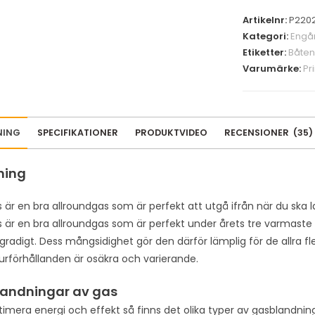
Artikelnr:
P220
Kategori:
Engå
Etiketter:
Båten
Varumärke:
Pr
NING
SPECIFIKATIONER
PRODUKTVIDEO
RECENSIONER
(
35
)
ning
 är en bra allroundgas som är perfekt att utgå ifrån när du ska
 är en bra allroundgas som är perfekt under årets tre varmaste
gradigt. Dess mångsidighet gör den därför lämplig för de allra f
rförhållanden är osäkra och varierande.
landningar av gas
timera energi och effekt så finns det olika typer av gasblandninga