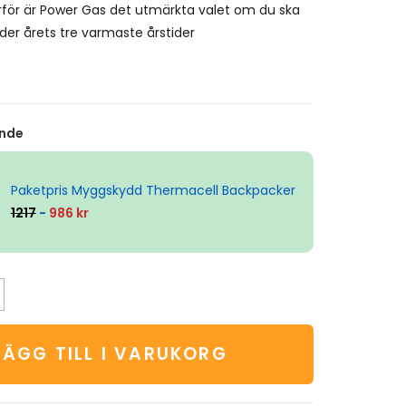
ärför är Power Gas det utmärkta valet om du ska
der årets tre varmaste årstider
nde
Paketpris Myggskydd Thermacell Backpacker
1217
-
986 kr
LÄGG TILL I VARUKORG