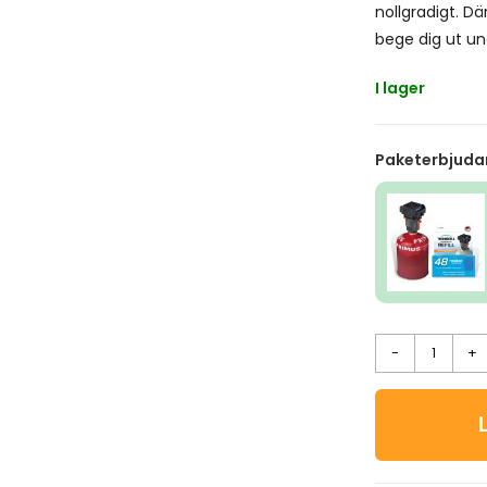
nollgradigt. D
bege dig ut un
I lager
Paketerbjuda
-
+