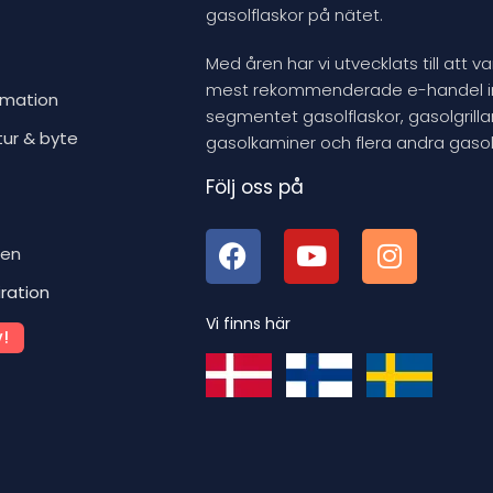
gasolflaskor på nätet.
Med åren har vi utvecklats till att v
mest rekommenderade e-handel 
rmation
segmentet gasolflaskor, gasolgrillar
tur & byte
gasolkaminer och flera andra gasol
Följ oss på
ben
iration
Vi finns här
!