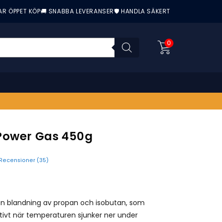
AR ÖPPET KÖP
🚚 SNABBA LEVERANSER
🛡️ HANDLA SÄKERT
0
Power Gas 450g
Recensioner (
35
)
nittbetyg:
en blandning av propan och isobutan, som
tivt när temperaturen sjunker ner under