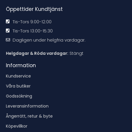
n
n
n
n
Öppettider Kundtjänst
Tis-Tors 9:00-12:00
Tis-Tors 13:00-15:30
Dagligen under helgfria vardagar.
Helgdagar & Röda vardagar:
Stängt
Information
Kundservice
Våra butiker
Godssökning
Leveransinformation
Ångerrätt, retur & byte
Köpevillkor