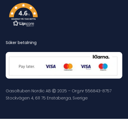
4.6
/5
BASERAT PÅ 7243 BETYG
Säker betalning
Gasoltuben Nordic AB Ⓒ 2025 – Org.nr 556843-8757
Stockvägen 4, 611 75 Enstaberga, Sverige