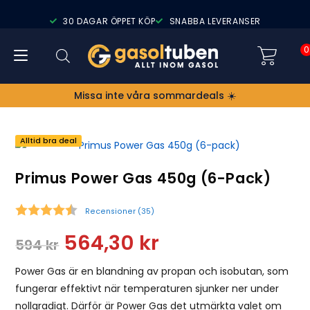
30 DAGAR ÖPPET KÖP
SNABBA LEVERANSER
0
Missa inte våra sommardeals ☀️
Alltid bra deal
Primus Power Gas 450g (6-Pack)
Recensioner (
35
)
Snittbetyg:
564,30
kr
594
kr
Power Gas är en blandning av propan och isobutan, som
fungerar effektivt när temperaturen sjunker ner under
nollgradigt. Därför är Power Gas det utmärkta valet om