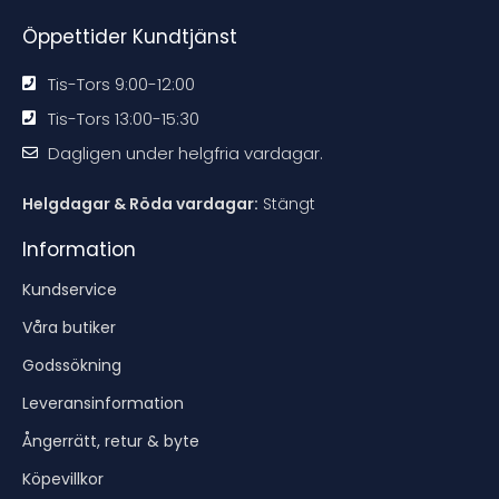
n
n
n
n
Öppettider Kundtjänst
Tis-Tors 9:00-12:00
Tis-Tors 13:00-15:30
Dagligen under helgfria vardagar.
Helgdagar & Röda vardagar:
Stängt
Information
Kundservice
Våra butiker
Godssökning
Leveransinformation
Ångerrätt, retur & byte
Köpevillkor