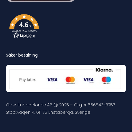
4.6
/5
BASERAT PÅ 7245 BETYG
Säker betalning
Gasoltuben Nordic AB Ⓒ 2025 – Org.nr 556843-8757
Stockvägen 4, 611 75 Enstaberga, Sverige