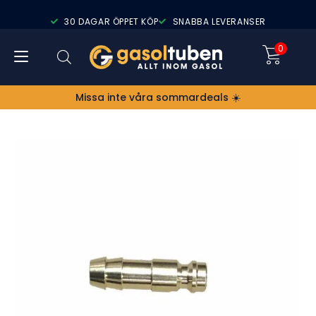
30 DAGAR ÖPPET KÖP
SNABBA LEVERANSER
0
Missa inte våra sommardeals ☀️