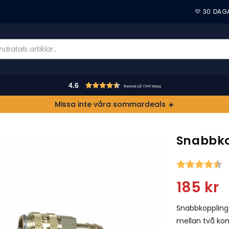
💛 30 DAG
4.6
Baserat på 7244 betyg
Missa inte våra sommardeals ☀️
Snabbko
S
185
kr
Snabbkoppling 
mellan två kom