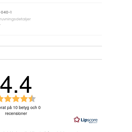
-040-1
ruvningsdetaljer
T
4.4
B
e
rat på 10 betyg och 0
t
recensioner
y
g