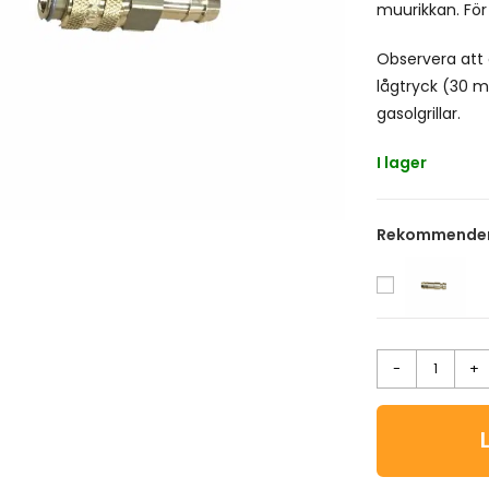
muurikkan. För
Observera att
lågtryck (30 m
gasolgrillar.
I lager
Rekommendera
-
+