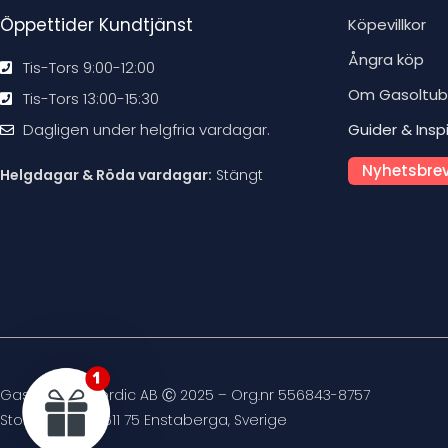
Öppettider Kundtjänst
Köpevillkor
Ångra köp
Tis-Tors 9:00-12:00
Om Gasoltu
Tis-Tors 13:00-15:30
Dagligen under helgfria vardagar.
Guider & Insp
Nyhetsbrev
Helgdagar & Röda vardagar:
Stängt
Gasoltuben Nordic AB Ⓒ 2025 – Org.nr 556843-8757
Stockvägen 4, 611 75 Enstaberga, Sverige