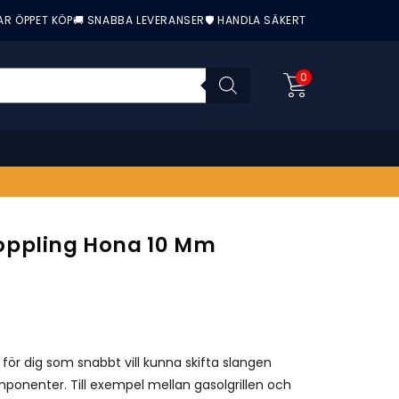
AR ÖPPET KÖP
🚚 SNABBA LEVERANSER
🛡️ HANDLA SÄKERT
0
ppling Hona 10 Mm
nittbetyg:
för dig som snabbt vill kunna skifta slangen
ponenter. Till exempel mellan gasolgrillen och