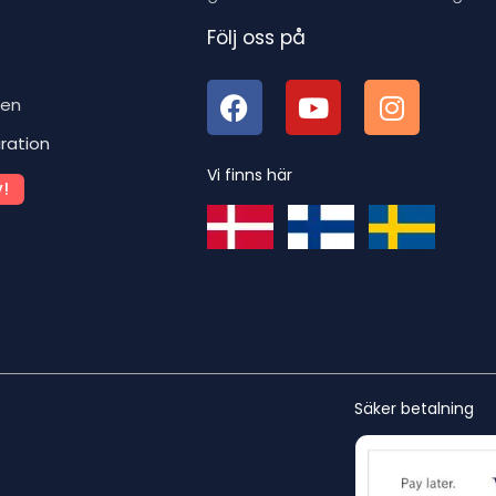
Följ oss på
ben
iration
Vi finns här
!
Säker betalning