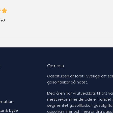
ns!
n
Om oss
Gasoltuben är först i Sverige att säl
gasolflaskor på nätet.
Med åren har vi utvecklats till att v
mest rekommenderade e-handel 
rmation
segmentet gasolflaskor, gasolgrillar
tur & byte
gasolkaminer och flera andra gasol