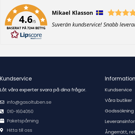
Författare:
Mikael Klasson
4.6
/5
T
Suverän kundservice! Snabb levera
BASERAT PÅ 7244 BETYG
e
x
t
:
Kundservice
Informatio
Låt våra experter svara på dina frågor.
Kundservice
Våra butiker
info@gasoltuben.se
Godssökning
010-1604050
Paketspårning
Leveransinfo
Hitta till oss
Ångerrätt, re