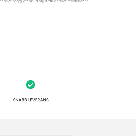
talet betyg att skilja sig ifrån antalet recensioner.
:
4
.
4
u
t
a
v
5
s
t
j
ä
SNABB LEVERANS
r
n
o
r