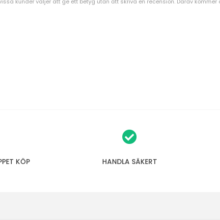
vissa kunder väljer att ge ett betyg utan att skriva en recension. Därav kommer an
PPET KÖP
HANDLA SÄKERT