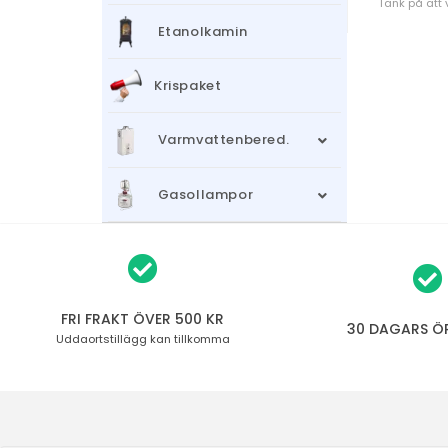
Tänk på att 
Etanolkamin
Krispaket
Varmvattenbered.
Gasollampor
FRI FRAKT ÖVER 500 KR
30 DAGARS Ö
Uddaortstillägg
kan tillkomma