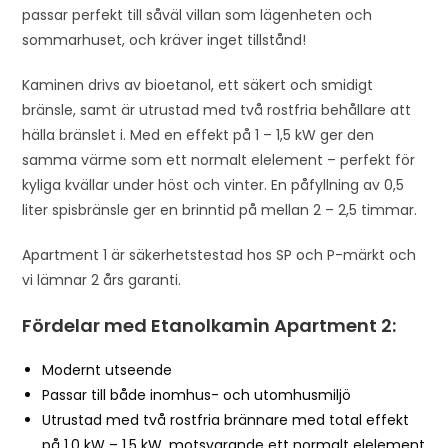
passar perfekt till såväl villan som lägenheten och
sommarhuset, och kräver inget tillstånd!
Kaminen drivs av bioetanol, ett säkert och smidigt
bränsle, samt är utrustad med två rostfria behållare att
hälla bränslet i. Med en effekt på 1 – 1,5 kW ger den
samma värme som ett normalt elelement – perfekt för
kyliga kvällar under höst och vinter. En påfyllning av 0,5
liter spisbränsle ger en brinntid på mellan 2 – 2,5 timmar.
Apartment 1 är säkerhetstestad hos SP och P-märkt och
vi lämnar 2 års garanti.
Fördelar med Etanolkamin Apartment 2:
Modernt utseende
Passar till både inomhus- och utomhusmiljö
Utrustad med två rostfria brännare med total effekt
på 1,0 kW – 1,5 kW, motsvarande ett normalt elelement