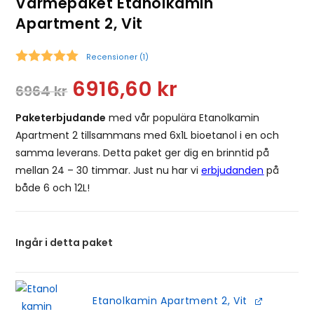
Värmepaket Etanolkamin
Apartment 2, Vit
Recensioner (
1
)
Snittbetyg:
6916,60
kr
6964
kr
Paketerbjudande
med vår populära Etanolkamin
Apartment 2 tillsammans med 6x1L bioetanol i en och
samma leverans. Detta paket ger dig en brinntid på
mellan 24 – 30 timmar. Just nu har vi
erbjudanden
på
både 6 och 12L!
Ingår i detta paket
Etanolkamin Apartment 2, Vit