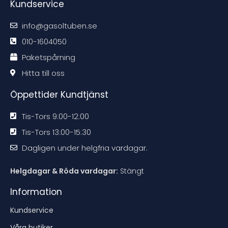
Kundservice
k
k
k
k
o
o
o
o
m
m
m
m
m
m
m
m
info@gasoltuben.se
e
e
e
e
n
n
n
n
d
d
d
d
010-1604050
a
a
a
a
t
t
t
t
Paketspårning
i
i
i
i
o
o
o
o
n
n
n
n
Hitta till oss
e
e
e
e
n
n
n
n
Öppettider Kundtjänst
Tis-Tors 9:00-12:00
Tis-Tors 13:00-15:30
Dagligen under helgfria vardagar.
Helgdagar & Röda vardagar:
Stängt
Information
Kundservice
Våra butiker