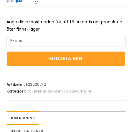
Ange din e-post nedan för att få en notis när produkten
åter finns i lager
E
n
t
MEDDELA MIG
e
r
y
o
Artikelnr:
F232007-2
u
Kategori:
Paketerbjudanden Gasolvärmare
r
e
m
BESKRIVNING
a
i
SPECIFIKATIONER