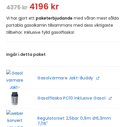
4196
kr
4375
kr
Vi har gjort ett
paketerbjudande
med våran mest sålda
portabla gasolkamin tillsammans med dess viktigaste
tillbehör. Inklusive fylld gasolflaska!
Ingår i detta paket
Gasolvärmare Jakt-Buddy
Gasolflaska PC10 Inklusive Gasol
Regulatorset 2,5bar 0,9m Ø6,3mm
7/16"