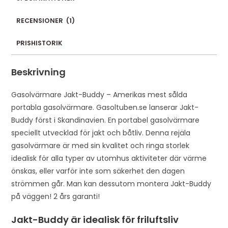
l
a
RECENSIONER
(
1
)
d
d
PRISHISTORIK
r
e
Beskrivning
s
s
Gasolvärmare Jakt-Buddy – Amerikas mest sålda
t
portabla gasolvärmare. Gasoltuben.se lanserar Jakt-
o
Buddy först i Skandinavien. En portabel gasolvärmare
j
speciellt utvecklad för jakt och båtliv. Denna rejäla
o
gasolvärmare är med sin kvalitet och ringa storlek
i
idealisk för alla typer av utomhus aktiviteter där värme
n
önskas, eller varför inte som säkerhet den dagen
t
strömmen går. Man kan dessutom montera Jakt-Buddy
h
på väggen! 2 års garanti!
e
Jakt-Buddy är idealisk för friluftsliv
w