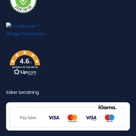
4.6
/5
BASERAT PÅ 7245 BETYG
Säker betalning