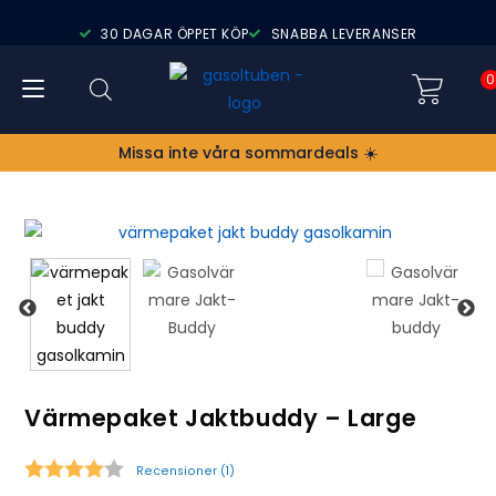
30 DAGAR ÖPPET KÖP
SNABBA LEVERANSER
0
Missa inte våra sommardeals ☀️
Värmepaket Jaktbuddy – Large
Recensioner (
1
)
Snittbetyg: