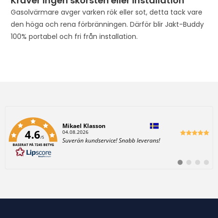
Kräver ingen skorsten eller installation
u
Gasolvärmare avger varken rök eller sot, detta tack vare
c
den höga och rena förbränningen. Därför blir Jakt-Buddy
t
100% portabel och fri från installation.
Författare:
Mikael Klasson
4.6
D
04.08.2026
/5
a
T
Suverän kundservice! Snabb leverans!
t
BASERAT PÅ 7245 BETYG
e
u
x
m
t
:
B
B
B
B
:
y
y
y
y
t
t
t
t
t
t
t
t
i
i
i
i
l
l
l
l
l
l
l
l
#
#
#
#
r
r
r
r
e
e
e
e