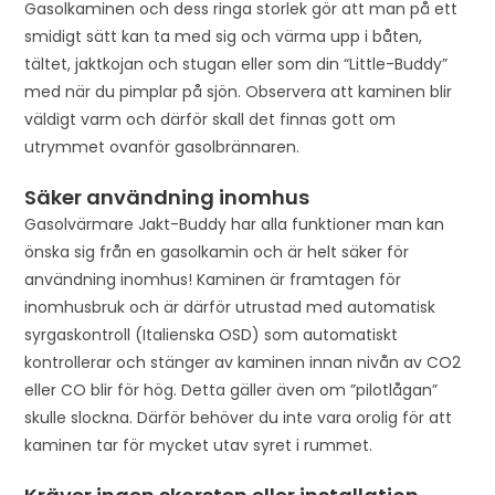
Gasolkaminen och dess ringa storlek gör att man på ett
a
smidigt sätt kan ta med sig och värma upp i båten,
i
tältet, jaktkojan och stugan eller som din “Little-Buddy”
t
med när du pimplar på sjön. Observera att kaminen blir
l
väldigt varm och därför skall det finnas gott om
i
utrymmet ovanför gasolbrännaren.
s
t
Säker användning inomhus
f
Gasolvärmare Jakt-Buddy har alla funktioner man kan
o
önska sig från en gasolkamin och är helt säker för
r
användning inomhus! Kaminen är framtagen för
t
inomhusbruk och är därför utrustad med automatisk
h
syrgaskontroll (Italienska OSD) som automatiskt
i
kontrollerar och stänger av kaminen innan nivån av CO2
s
eller CO blir för hög. Detta gäller även om ”pilotlågan”
p
skulle slockna. Därför behöver du inte vara orolig för att
r
kaminen tar för mycket utav syret i rummet.
o
d