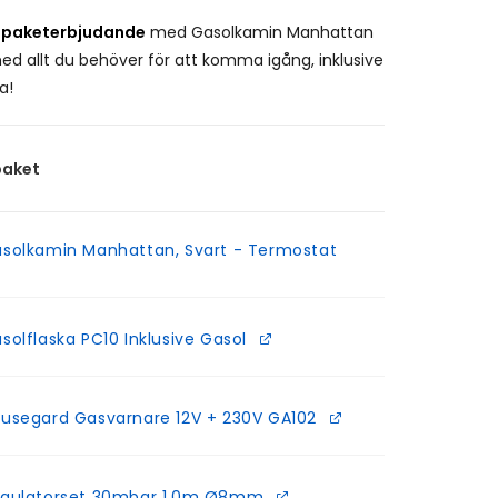
t
paketerbjudande
med Gasolkamin Manhattan
d allt du behöver för att komma igång, inklusive
a!
paket
solkamin Manhattan, Svart - Termostat
solflaska PC10 Inklusive Gasol
usegard Gasvarnare 12V + 230V GA102
gulatorset 30mbar 1,0m Ø8mm