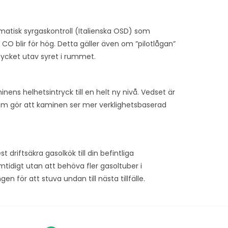
tisk syrgaskontroll (Italienska OSD) som
CO blir för hög. Detta gäller även om ”pilotlågan”
 mycket utav syret i rummet.
nens helhetsintryck till en helt ny nivå. Vedset är
om gör att kaminen ser mer verklighetsbaserad
 driftsäkra gasolkök till din befintliga
tidigt utan att behöva fler gasoltuber i
 för att stuva undan till nästa tillfälle.