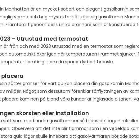
n Manhattan är en mycket sobert och elegant gasolkamin som
ehaglig värme och hög mysfaktor så skiljer sig gasolkamin Manhat
. Framförallt genom dess unika brännare som är konstruerad för 
2023 – Utrustad med termostat
 är från och med 2023 utrustad med en termostat som reglera
ch automatiskt ökar igen när temperaturen i rummet sjunker. T
temperatur samtidigt som du sparar dyrbart bränsle.
t placera
asin sätter gränser för vart du kan placera din gasolkamin Manha
 av miljöer. Något som dessutom förenklar förflyttningen av kami
tt placera kaminen på bland våra kunder är inglasade altanen, v
ingen skorsten eller installation
sätt som med andra gasolkaminer så bildas det ingen rök eller
gen. Observera att det inte blir flammor som i en vedeldad kamin
 stora gula lågor skulle innebära att gasolvärmaren började sota