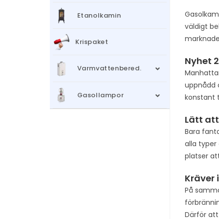
Gasolkami
Etanolkamin
väldigt b
marknaden
Krispaket
Nyhet 
Varmvattenbered.
Manhattan
uppnådd o
Gasollampor
konstant 
Lätt at
Bara fant
alla typer
platser a
Kräver 
På samma 
förbrännin
Därför att