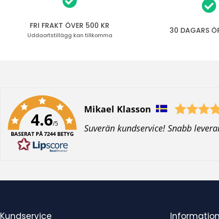
FRI FRAKT ÖVER 500 KR
30 DAGARS Ö
Uddaortstillägg
kan tillkomma
Författare:
Mikael Klasson
4.6
/5
T
Suverän kundservice! Snabb levera
BASERAT PÅ 7244 BETYG
e
x
t
:
Kundservice
Informatio