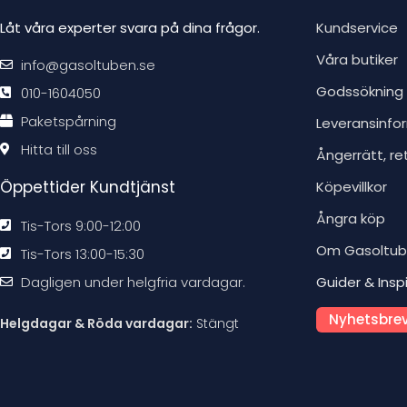
Låt våra experter svara på dina frågor.
Kundservice
Våra butiker
info@gasoltuben.se
Godssökning
010-1604050
Paketspårning
Leveransinfo
Hitta till oss
Ångerrätt, re
Öppettider Kundtjänst
Köpevillkor
Ångra köp
Tis-Tors 9:00-12:00
Om Gasoltu
Tis-Tors 13:00-15:30
Dagligen under helgfria vardagar.
Guider & Insp
Nyhetsbrev
Helgdagar & Röda vardagar:
Stängt