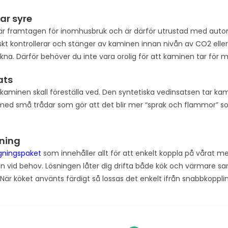
ar syre
r framtagen för inomhusbruk och är därför utrustad med automa
kt kontrollerar och stänger av kaminen innan nivån av CO2 eller 
ckna. Därför behöver du inte vara orolig för att kaminen tar för
ats
 kaminen skall föreställa ved. Den syntetiska vedinsatsen tar kami
med små trådar som gör att det blir mer “sprak och flammor” s
ning
gningspaket
som innehåller allt för att enkelt koppla på vårat mest
n vid behov. Lösningen låter dig drifta både kök och värmare sam
r köket använts färdigt så lossas det enkelt ifrån snabbkopplingen