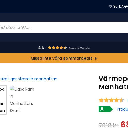
💛 30 DAG
4.6
Baserat på 7244 betyg
Missa inte våra sommardeals ☀️
Värmep
Manhatt
S
Produ
6
7018
kr