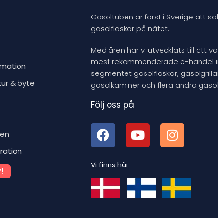
Gasoltuben är först i Sverige att säl
gasolflaskor på nätet.
Med åren har vi utvecklats till att v
mest rekommenderade e-handel 
rmation
segmentet gasolflaskor, gasolgrillar
tur & byte
gasolkaminer och flera andra gasol
Följ oss på
ben
iration
Vi finns här
!