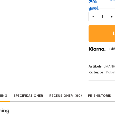
-
+
Glö
Artikelnr:
MANH
Kategori:
Pake
NING
SPECIFIKATIONER
RECENSIONER
(
90
)
PRISHISTORIK
ning