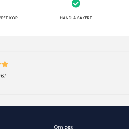
PPET KÖP
HANDLA SÄKERT
ns!
n
Om oss