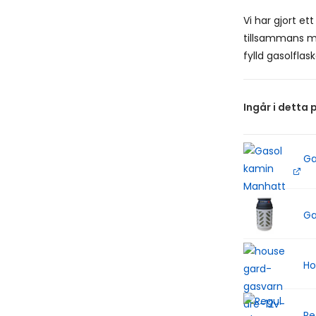
Vi har gjort et
tillsammans me
fylld gasolflask
Ingår i detta 
Ga
Ga
Ho
Re