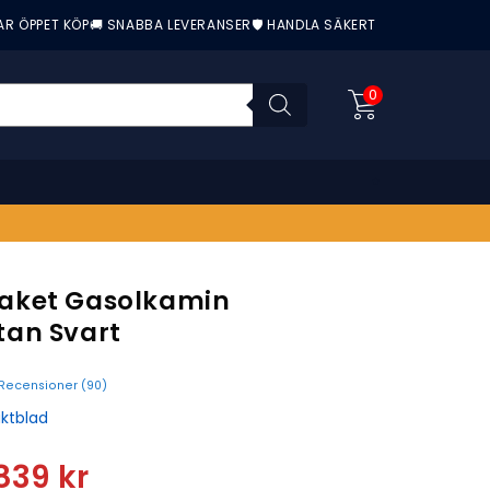
AR ÖPPET KÖP
🚚 SNABBA LEVERANSER
🛡️ HANDLA SÄKERT
0
aket Gasolkamin
an Svart
Recensioner (
90
)
nittbetyg:
ktblad
839
kr