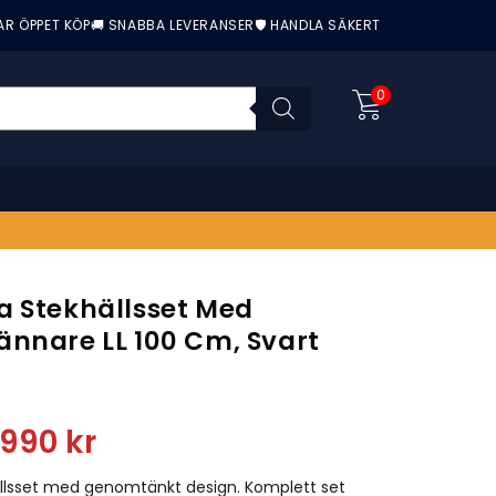
AR ÖPPET KÖP
🚚 SNABBA LEVERANSER
🛡️ HANDLA SÄKERT
0
a Stekhällsset Med
ännare LL 100 Cm, Svart
nittbetyg:
9990
kr
ällsset med genomtänkt design. Komplett set