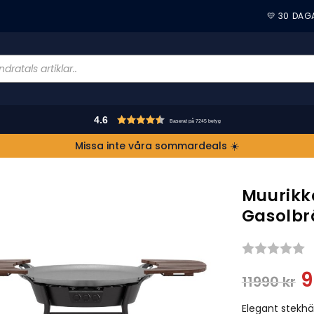
💛 30 DAG
4.6
Baserat på 7245 betyg
Missa inte våra sommardeals ☀️
Muurikk
Gasolbr
S
11990
kr
Elegant stekh