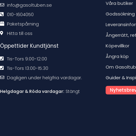
Våra butiker
info@gasoltuben.se
Godssökning
010-1604050
Paketspårning
Leveransinfo
Hitta till oss
Ångerrätt, re
Öppettider Kundtjänst
Köpevillkor
Ångra köp
Tis-Tors 9:00-12:00
Om Gasoltu
Tis-Tors 13:00-15:30
Dagligen under helgfria vardagar.
Guider & Insp
Nyhetsbrev
Helgdagar & Röda vardagar:
Stängt