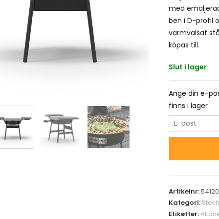
med emaljerad 
ben i D-profil 
varmvalsat stå
köpas till.
Slut i lager
Ange din e-pos
finns i lager
E
n
t
e
r
y
Artikelnr:
5412
o
Kategori:
Stekh
u
Etiketter:
Altan
r