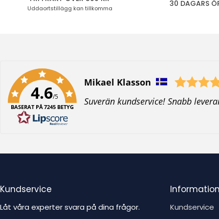
30 DAGARS Ö
Uddaortstillägg
kan tillkomma
Författare:
Mikael Klasson
4.6
/5
T
Suverän kundservice! Snabb levera
BASERAT PÅ 7245 BETYG
e
x
t
:
Kundservice
Informatio
Låt våra experter svara på dina frågor.
Kundservice