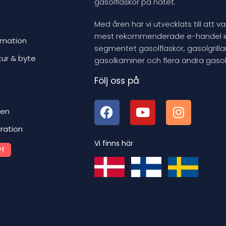
gasolflaskor på nätet.
Med åren har vi utvecklats till att v
mest rekommenderade e-handel 
rmation
segmentet gasolflaskor, gasolgrillar
tur & byte
gasolkaminer och flera andra gasol
Följ oss på
ben
iration
Vi finns här
!