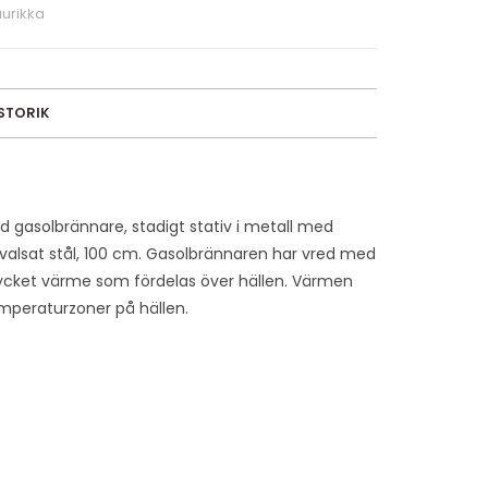
urikka
ISTORIK
gasolbrännare, stadigt stativ i metall med
rmvalsat stål, 100 cm. Gasolbrännaren har vred med
mycket värme som fördelas över hällen. Värmen
 temperaturzoner på hällen.