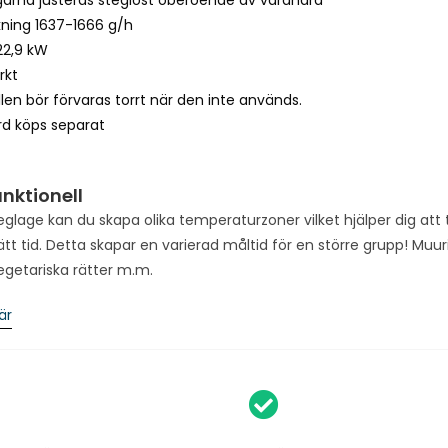
n
kning 1637-1666 g/h
t
22,9 kW
h
rkt
e
len bör förvaras torrt när den inte används.
w
rd köps separat
a
i
t
nktionell
l
glage kan du skapa olika temperaturzoner vilket hjälper dig att til
i
rätt tid. Detta skapar en varierad måltid för en större grupp! Muuri
s
egetariska rätter m.m.
t
f
är
o
r
t
h
i