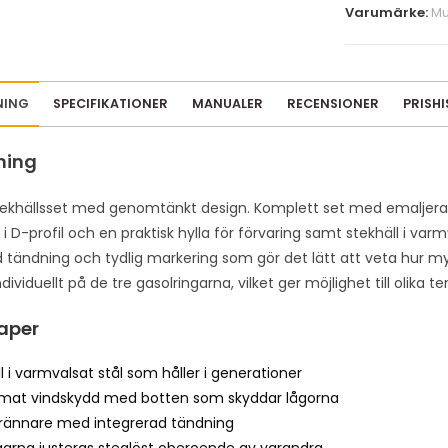
Varumärke:
Mu
e
m
a
i
NING
SPECIFIKATIONER
MANUALER
RECENSIONER
PRISH
l
a
ning
d
d
tekhällsset med genomtänkt design. Komplett set med emaljerad 
r
i D-profil och en praktisk hylla för förvaring samt stekhäll i va
e
d tändning och tydlig markering som gör det lätt att veta hur 
s
ndividuellt på de tre gasolringarna, vilket ger möjlighet till olika
s
t
aper
o
l i varmvalsat stål som håller i generationer
j
rmat vindskydd med botten som skyddar lågorna
o
rännare med integrerad tändning
i
garna justeras steglöst oberoende av varandra