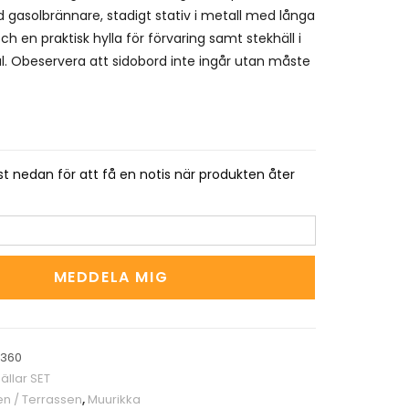
gasolbrännare, stadigt stativ i metall med långa
och en praktisk hylla för förvaring samt stekhäll i
l. Obeservera att sidobord inte ingår utan måste
t nedan för att få en notis när produkten åter
MEDDELA MIG
0360
ällar SET
en / Terrassen
,
Muurikka