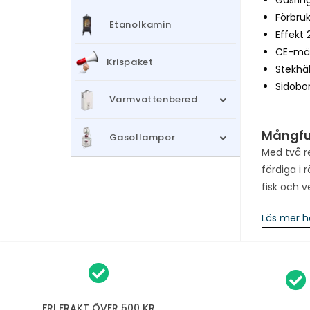
Förbru
Etanolkamin
Effekt 
CE-mä
Krispaket
Stekhäl
Sidobo
Varmvattenbered.
Mångfu
Gasollampor
Med två re
färdiga i 
fisk och v
Läs mer h
FRI FRAKT ÖVER 500 KR