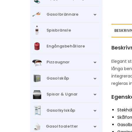
Gasolbrännare
Spisbränsle
BESKRIV
Engångsbehållare
Beskriv
Elegant s
Pizzaugnar
långa ben 
integrera
Gasolskåp
regleras i
Spisar & Ugnar
Egensk
Stekhäl
Gasolkylskåp
Skålfo
Gasolb
Gasoltoaletter
Gasrin