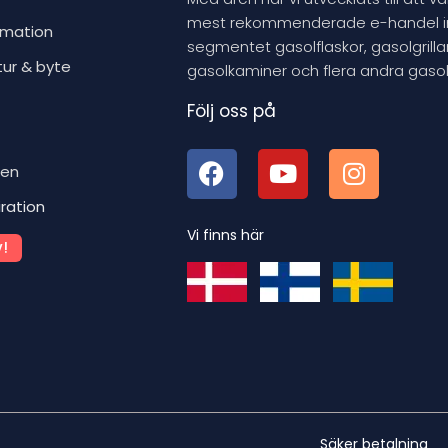
mest rekommenderade e-handel 
rmation
segmentet gasolflaskor, gasolgrillar
tur & byte
gasolkaminer och flera andra gasol
Följ oss på
ben
iration
Vi finns här
!
Säker betalning