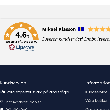
Författare:
Mikael Klasson
4.6
/5
T
Suverän kundservice! Snabb levera
BASERAT PÅ 7242 BETYG
e
x
t
:
Kundservice
Informatio
Låt våra experter svara på dina frågor.
Kundservice
Våra butiker
info@gasoltuben.se
Godssökning
010-1604050