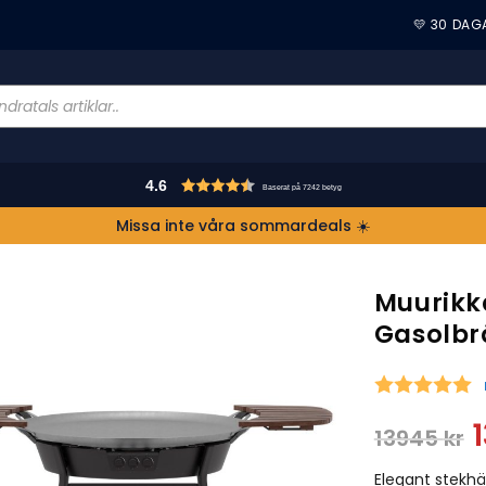
💛 30 DAG
4.6
Baserat på 7242 betyg
Missa inte våra sommardeals ☀️
Muurikk
Gasolbr
S
13945
kr
Elegant stekh