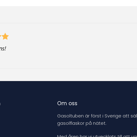
ns!
n
Om oss
Gasoltuben är först i Sverige att säl
gasolflaskor på nätet.
Med åren har vi utvecklats till att v