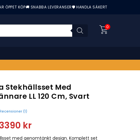
AR ÖPPET KÖP
🚚 SNABBA LEVERANSER
🛡️ HANDLA SÄKERT
0
a Stekhällsset Med
ännare LL 120 Cm, Svart
Recensioner (
1
)
nittbetyg:
13390
kr
ällsset med genomtänkt design. Komplett set