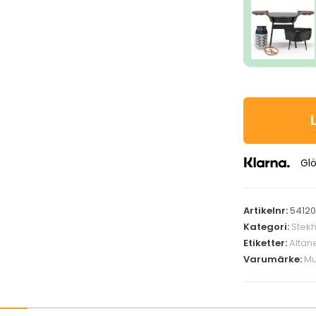
Glö
Artikelnr:
5412
Kategori:
Stekh
Etiketter:
Altan
Varumärke:
Mu