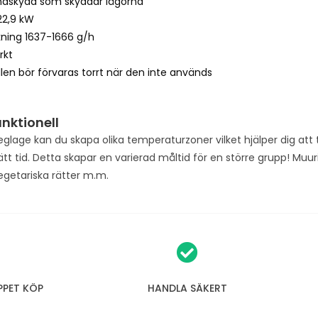
indskydd som skyddar lågorna
22,9 kW
kning 1637-1666 g/h
rkt
len bör förvaras torrt när den inte används
nktionell
glage kan du skapa olika temperaturzoner vilket hjälper dig att til
rätt tid. Detta skapar en varierad måltid för en större grupp! Muuri
egetariska rätter m.m.
PPET KÖP
HANDLA SÄKERT