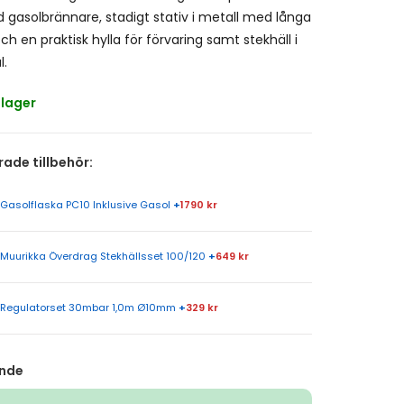
gasolbrännare, stadigt stativ i metall med långa
och en praktisk hylla för förvaring samt stekhäll i
l.
 lager
de tillbehör:
Gasolflaska PC10 Inklusive Gasol
+
1790 kr
Muurikka Överdrag Stekhällsset 100/120
+
649 kr
Regulatorset 30mbar 1,0m Ø10mm
+
329 kr
nde