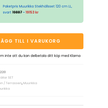
Paketpris Muurikka Stekhällsset 120 cm LL,
svart
19887
-
19153 kr
LÄGG TILL I VARUKORG
m inte att du kan delbetala ditt köp med Klarna
0220
ällar SET
en / Terrassen
,
Muurikka
urikka