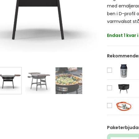
med emaljerad 
ben i D-profil 
varmvalsat stå
Endast 1 kvar i
Rekommendera
Paketerbjuda