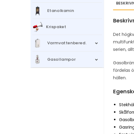
BESKRIV
Etanolkamin
Beskriv
Krispaket
Det högkv
multifunkt
Varmvattenbered.
serien, all
Gasollampor
Gasolbrän
fördelas ö
hällen.
Egensk
Stekhäl
Skålfo
Gasolb
Gasrin