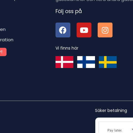
Följ oss på
ben
iration
Vi finns här
!
Säker betalning