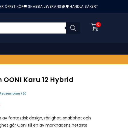
AR ÖPPET KÖP
🚚 SNABBA LEVERANSER
🛡️ HANDLA SÄKERT
0
 OONI Karu 12 Hybrid
Recensioner (
8
)
nittbetyg:
r
av fantastisk design, rörlighet, snabbhet och
het gör Ooni till en av marknadens hetaste