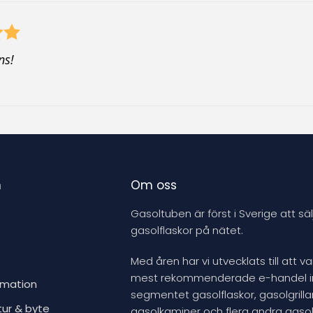
p
r
o
d
ns!
u
c
t
n
Om oss
Gasoltuben är först i Sverige att säl
gasolflaskor på nätet.
Med åren har vi utvecklats till att v
mest rekommenderade e-handel 
rmation
segmentet gasolflaskor, gasolgrillar
tur & byte
gasolkaminer och flera andra gasol