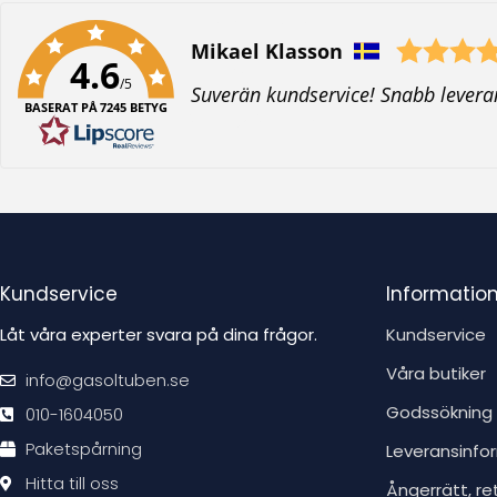
Författare:
Mikael Klasson
4.6
/5
T
Suverän kundservice! Snabb levera
BASERAT PÅ 7245 BETYG
e
x
t
:
Kundservice
Informatio
Låt våra experter svara på dina frågor.
Kundservice
Våra butiker
info@gasoltuben.se
Godssökning
010-1604050
Paketspårning
Leveransinfo
Hitta till oss
Ångerrätt, re