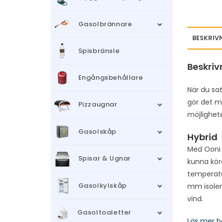
Gasolbrännare
BESKRIV
Spisbränsle
Beskriv
Engångsbehållare
När du sat
gör det m
Pizzaugnar
möjlighet
Gasolskåp
Hybrid
Med Ooni 
Spisar & Ugnar
kunna köra
temperatu
Gasolkylskåp
mm isoleri
vind.
Gasoltoaletter
Läs mer h