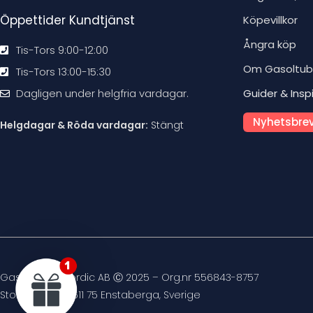
Öppettider Kundtjänst
Köpevillkor
Ångra köp
Tis-Tors 9:00-12:00
Om Gasoltu
Tis-Tors 13:00-15:30
Dagligen under helgfria vardagar.
Guider & Insp
Nyhetsbrev
Helgdagar & Röda vardagar:
Stängt
Gasoltuben Nordic AB Ⓒ 2025 – Org.nr 556843-8757
Stockvägen 4, 611 75 Enstaberga, Sverige