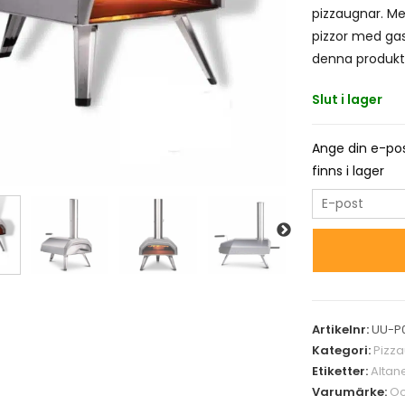
pizzaugnar. Me
pizzor med gas
denna produkt
Slut i lager
Ange din e-pos
finns i lager
E
n
t
e
r
y
Artikelnr:
UU-P
o
Kategori:
Pizz
u
Etiketter:
Altan
r
Varumärke:
Oo
e