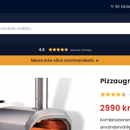
💛 30 DAG
4.6
Baserat på 7245 betyg
Missa inte våra sommardeals ☀️
Pizzaugn
S
2990
k
Kombinationen 
användarvänlig