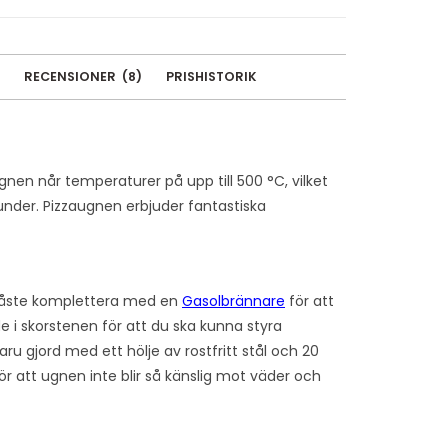
RECENSIONER
(
8
)
PRISHISTORIK
nen når temperaturer på upp till 500 °C, vilket
under. Pizzaugnen erbjuder fantastiska
 måste komplettera med en
Gasolbrännare
för att
e i skorstenen för att du ska kunna styra
u gjord med ett hölje av rostfritt stål och 20
r att ugnen inte blir så känslig mot väder och