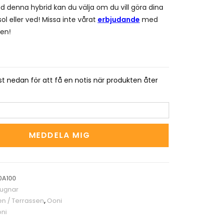
d denna hybrid kan du välja om du vill göra dina
ol eller ved! Missa inte vårat
erbjudande
med
en!
t nedan för att få en notis när produkten åter
MEDDELA MIG
0A100
augnar
en / Terrassen
,
Ooni
ni