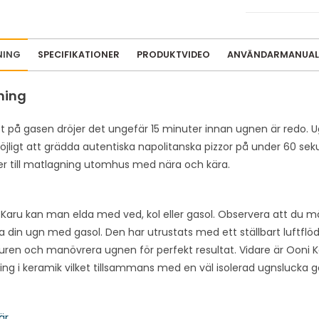
m
a
i
NING
SPECIFIKATIONER
PRODUKTVIDEO
ANVÄNDARMANUAL
l
a
ning
d
d
t på gasen dröjer det ungefär 15 minuter innan ugnen är redo. Ug
r
öjligt att grädda autentiska napolitanska pizzor på under 60 sek
e
er till matlagning utomhus med nära och kära.
s
s
t
Karu kan man elda med ved, kol eller gasol. Observera att du
o
 din ugn med gasol. Den har utrustats med ett ställbart luftflöd
j
ren och manövrera ugnen för perfekt resultat. Vidare är Ooni Kar
o
ng i keramik vilket tillsammans med en väl isolerad ugnslucka gö
i
n
är
t